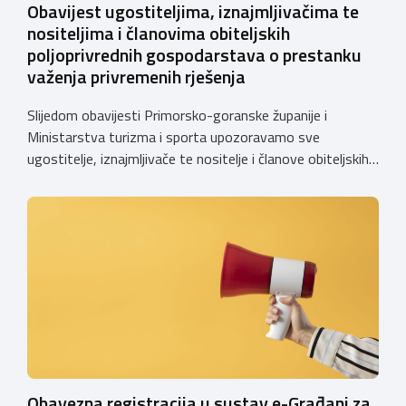
Obavijest ugostiteljima, iznajmljivačima te
nositeljima i članovima obiteljskih
poljoprivrednih gospodarstava o prestanku
važenja privremenih rješenja
Slijedom obavijesti Primorsko-goranske županije i
Ministarstva turizma i sporta upozoravamo sve
ugostitelje, iznajmljivače te nositelje i članove obiteljskih
poljoprivrednih gospodarstava o prestanku važenja
privremenih rješenja izdanih sukladno Zakonu o
ugostiteljskoj djelatnosti. Ministarstvo podsjeća da se od
1. siječnja 2025. godine više ne mogu podnositi novi
zahtjevi za izdavanje privremenih rješenja, dok već izdana
privremena rješenja […]
Obavezna registracija u sustav e-Građani za