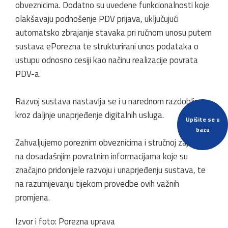
obveznicima. Dodatno su uvedene funkcionalnosti koje
olakšavaju podnošenje PDV prijava, uključujući
automatsko zbrajanje stavaka pri ručnom unosu putem
sustava ePorezna te strukturirani unos podataka o
ustupu odnosno cesiji kao načinu realizacije povrata
PDV-a.
Razvoj sustava nastavlja se i u narednom razdoblju
kroz daljnje unaprjeđenje digitalnih usluga.
Upišite se u
bazu
Zahvaljujemo poreznim obveznicima i stručnoj zajednici
na dosadašnjim povratnim informacijama koje su
značajno pridonijele razvoju i unaprjeđenju sustava, te
na razumijevanju tijekom provedbe ovih važnih
promjena.
Izvor i foto: Porezna uprava