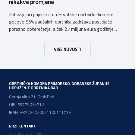
nikakve promjene
Zahvaljujući prijedlozima Hrvatske obrtničke komore
gotovo 85% paušalnih obrtnika zadržava postojeće
porezno opterećenje, a čak 27 milijuna eura godišnje
ostat će hrvatskim obrtnicima Hrvatska obrtnička
komora pozdravlja odluku Vlade Republike Hrvatske da u
VIŠE NOVOSTI
konačnom prijedlogu poreznih izmjena prihvati ključne
prijedloge HOK-a iznesene tijekom intenzivnog dijaloga s
Ministarstvom financija. Najvažniji među njima jest
zadržavanje postojećeg modela […]
OBRTNIČKA KOMORA PRIMORSKO-GORANSKE ŽUPANIJE
UDRUŽENJE OBRTNIKA RAB
Gornja ulica 21, Otok Rab
OIB: 59779036712
IBAN: HR7224020061100111719
BRZI KONTAKT
051 771 469