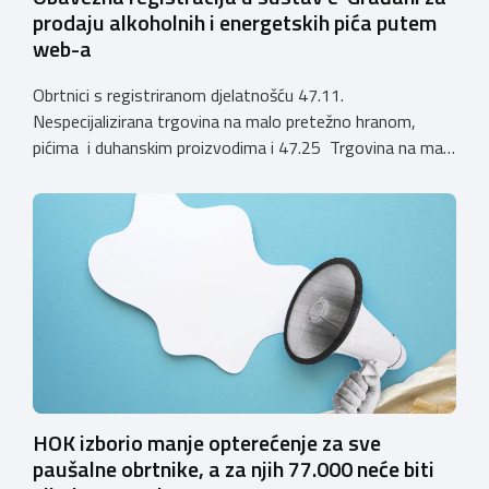
prodaju alkoholnih i energetskih pića putem
web-a
Obrtnici s registriranom djelatnošću 47.11.
Nespecijalizirana trgovina na malo pretežno hranom,
pićima i duhanskim proizvodima i 47.25 Trgovina na malo
pićima, koji putem webshopa prodaju alkoholna pića, pića
koja sadrže alkohol i energetska pića dužni su uskladiti
svoje poslovne procese i osigurati tehničko rješenje za
vjerodostojnu provjeru punoljetnosti kupca putem
sustava e-Građani ili putem mobilne […]
HOK izborio manje opterećenje za sve
paušalne obrtnike, a za njih 77.000 neće biti