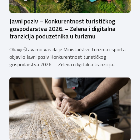
Javni poziv – Konkurentnost turističkog
gospodarstva 2026. – Zelena i digitalna
tranzicija poduzetnika u turizmu
Obavještavamo vas da je Ministarstvo turizma i sporta
objavilo Javni poziv Konkurentnost turističkog
gospodarstva 2026. – Zelena i digitalna tranzicija
poduzetnika u turizmu za dodjelu bespovratnih potpora
male vrijednosti u ukupnom iznosu od 3.403.640,00 €.
Program je namijenjen subjektima malog gospodarstva
registriranim za ugostiteljske i/ili turističke djelatnosti,
obiteljskim poljoprivrednim
gospodarstvima/poljoprivrednicima koja su registrirana
za pružanje […]