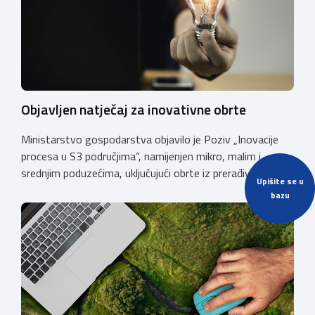
Objavljen natječaj za inovativne obrte
Ministarstvo gospodarstva objavilo je Poziv „Inovacije
procesa u S3 područjima“, namijenjen mikro, malim i
srednjim poduzećima, uključujući obrte iz prerađivačke
Upišite se u
industrije, koji razvijaju inovativne proizvode i žele ih
bazu
uspješnije plasirati na tržište kroz modernizaciju poslovnih
procesa. Poziv se provodi u okviru PKK 2021. – 2027. Cilj
Poziva je potaknuti uvođenje inovacija procesa i
organizacije poslovanja koje […]