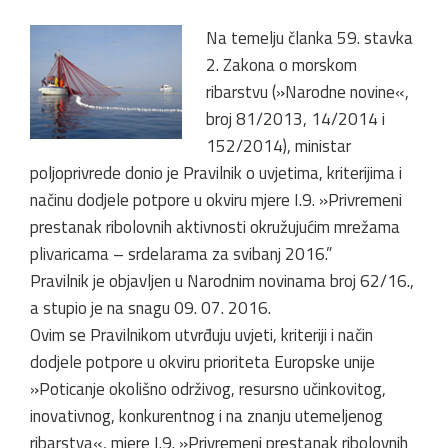
Na temelju članka 59. stavka
2. Zakona o morskom
ribarstvu (»Narodne novine«,
broj 81/2013, 14/2014 i
152/2014), ministar
poljoprivrede donio je Pravilnik o uvjetima, kriterijima i
načinu dodjele potpore u okviru mjere I.9. »Privremeni
prestanak ribolovnih aktivnosti okružujućim mrežama
plivaricama – srdelarama za svibanj 2016.”
Pravilnik je objavljen u Narodnim novinama broj 62/16.,
a stupio je na snagu 09. 07. 2016.
Ovim se Pravilnikom utvrđuju uvjeti, kriteriji i način
dodjele potpore u okviru prioriteta Europske unije
»Poticanje okolišno održivog, resursno učinkovitog,
inovativnog, konkurentnog i na znanju utemeljenog
ribarstva«, mjere I.9. »Privremeni prestanak ribolovnih