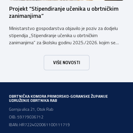
Projekt “Stipendiranje učenika u obrtničkim
zanimanjima”
Ministarstvo gospodarstva objavilo je poziv za dodjelu
stipendija „Stipendiranje učenika u obrtničkim
zanimanjima“ za školsku godinu 2025./2026. kojim se
dodjeljuju stipendije učenicima koji se u školskoj godini
2025./2026. obrazuju temeljem programa/kurikula u
VIŠE NOVOSTI
trogodišnjem trajanju za stjecanje deficitarnih obrtničkih
zanimanja, sukladno Preporukama za obrazovnu upisnu
politiku i politiku stipendiranja za 2025. i 2026. godinu,
Hrvatskog zavoda za zapošljavanje, […]
OBRTNIČKA KOMORA PRIMORSKO-GORANSKE ŽUPANIJE
UDRUŽENJE OBRTNIKA RAB
Gornja ulica 21, Otok Rab
OIB: 59779036712
IBAN: HR7224020061100111719