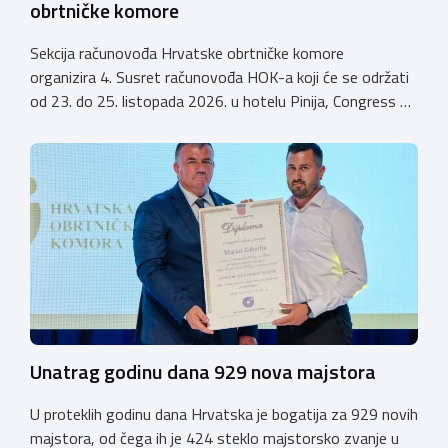
obrtničke komore
Sekcija računovođa Hrvatske obrtničke komore
organizira 4. Susret računovođa HOK-a koji će se održati
od 23. do 25. listopada 2026. u hotelu Pinija, Congress &
Event Center Zadar (Petrčane). Susret će službeno biti
otvoren u petak, 23. listopada 2026. u
poslijepodnevnim, uz uvodno predavanje i pozdrav
domaćina. Tijekom subote, 24. listopada, održavat će se
predavanja, interaktivne radionice te okrugli stolovi na
aktualne teme. […]
Unatrag godinu dana 929 nova majstora
U proteklih godinu dana Hrvatska je bogatija za 929 novih
majstora, od čega ih je 424 steklo majstorsko zvanje u