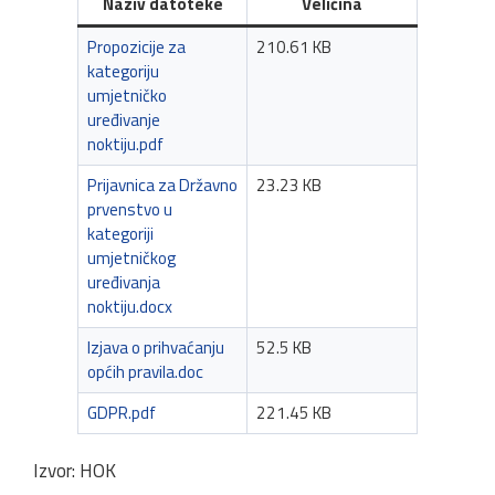
Naziv datoteke
Veličina
Propozicije za
210.61 KB
kategoriju
umjetničko
uređivanje
noktiju.pdf
Prijavnica za Državno
23.23 KB
prvenstvo u
kategoriji
umjetničkog
uređivanja
noktiju.docx
Izjava o prihvaćanju
52.5 KB
općih pravila.doc
GDPR.pdf
221.45 KB
Izvor: HOK