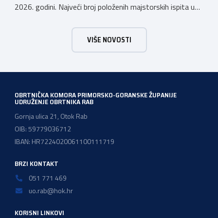
2026. godini. Najveći broj položenih majstorskih ispita u
posljednjih godinu dana bio je u majstorskim zvanjima
majstor elektroinstalater, majstor frizer, majstor
VIŠE NOVOSTI
vodoinstalatera, instalatera grijanja i klimatizacije te
majstora automehaničara. Najveći broj navedenih
majstorskih ispita položeno […]
OBRTNIČKA KOMORA PRIMORSKO-GORANSKE ŽUPANIJE
UDRUŽENJE OBRTNIKA RAB
Gornja ulica 21, Otok Rab
OIB: 59779036712
IBAN: HR7224020061100111719
BRZI KONTAKT
051 771 469
uo.rab@hok.hr
KORISNI LINKOVI