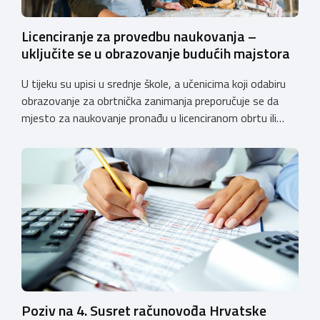
Licenciranje za provedbu naukovanja –
uključite se u obrazovanje budućih majstora
U tijeku su upisi u srednje škole, a učenicima koji odabiru
obrazovanje za obrtnička zanimanja preporučuje se da
mjesto za naukovanje pronađu u licenciranom obrtu ili
pravnoj osobi. Hrvatska obrtnička komora poziva obrtnike
koji još nemaju licenciju da pokrenu postupak
licenciranja kako bi budućim učenicima omogućili
kvalitetno i sigurno stjecanje praktičnih znanja, a
istodobno ulagali u razvoj […]
Poziv na 4. Susret računovođa Hrvatske