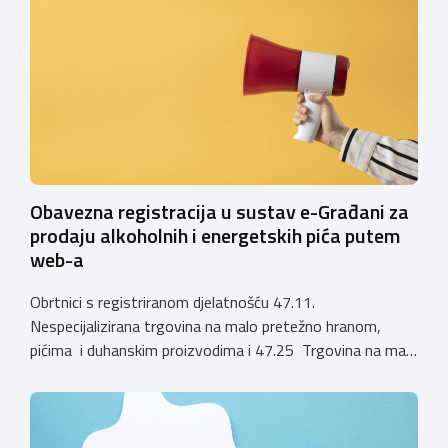
ugostiteljskoj djelatnosti. Ministarstvo podsjeća da se od
1. siječnja 2025. godine više ne mogu podnositi novi
zahtjevi za izdavanje privremenih rješenja, dok već izdana
privremena rješenja […]
Obavezna registracija u sustav e-Građani za
prodaju alkoholnih i energetskih pića putem
web-a
Obrtnici s registriranom djelatnošću 47.11.
Nespecijalizirana trgovina na malo pretežno hranom,
pićima i duhanskim proizvodima i 47.25 Trgovina na malo
pićima, koji putem webshopa prodaju alkoholna pića, pića
koja sadrže alkohol i energetska pića dužni su uskladiti
svoje poslovne procese i osigurati tehničko rješenje za
vjerodostojnu provjeru punoljetnosti kupca putem