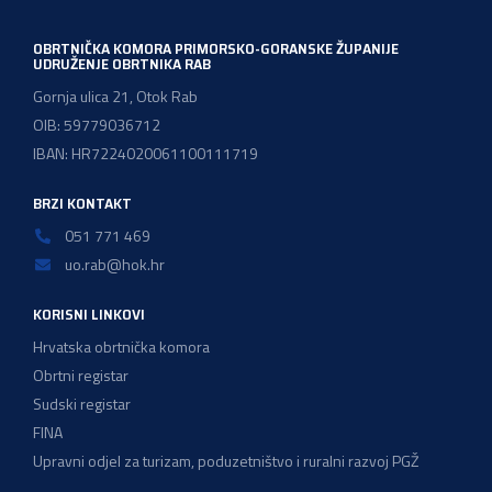
zadržavanje postojećeg modela […]
OBRTNIČKA KOMORA PRIMORSKO-GORANSKE ŽUPANIJE
UDRUŽENJE OBRTNIKA RAB
Gornja ulica 21, Otok Rab
OIB: 59779036712
IBAN: HR7224020061100111719
BRZI KONTAKT
051 771 469
uo.rab@hok.hr
KORISNI LINKOVI
Hrvatska obrtnička komora
Obrtni registar
Sudski registar
FINA
Upravni odjel za turizam, poduzetništvo i ruralni razvoj PGŽ