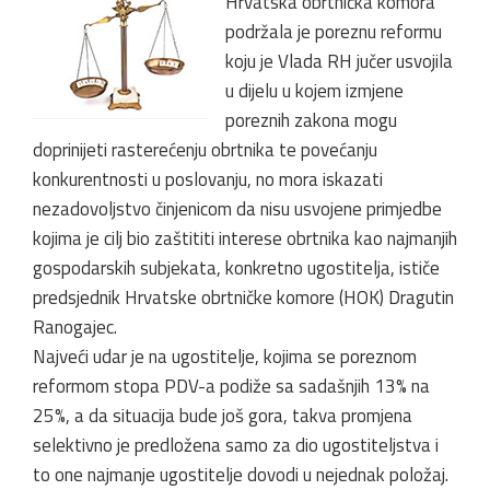
Hrvatska obrtnička komora
podržala je poreznu reformu
koju je Vlada RH jučer usvojila
u dijelu u kojem izmjene
poreznih zakona mogu
doprinijeti rasterećenju obrtnika te povećanju
konkurentnosti u poslovanju, no mora iskazati
nezadovoljstvo činjenicom da nisu usvojene primjedbe
kojima je cilj bio zaštititi interese obrtnika kao najmanjih
gospodarskih subjekata, konkretno ugostitelja, ističe
predsjednik Hrvatske obrtničke komore (HOK) Dragutin
Ranogajec.
Najveći udar je na ugostitelje, kojima se poreznom
reformom stopa PDV-a podiže sa sadašnjih 13% na
25%, a da situacija bude još gora, takva promjena
selektivno je predložena samo za dio ugostiteljstva i
to one najmanje ugostitelje dovodi u nejednak položaj.