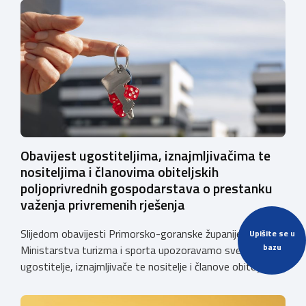
Obavijest ugostiteljima, iznajmljivačima te
nositeljima i članovima obiteljskih
poljoprivrednih gospodarstava o prestanku
važenja privremenih rješenja
Slijedom obavijesti Primorsko-goranske županije i
Upišite se u
bazu
Ministarstva turizma i sporta upozoravamo sve
ugostitelje, iznajmljivače te nositelje i članove obiteljskih
poljoprivrednih gospodarstava o prestanku važenja
privremenih rješenja izdanih sukladno Zakonu o