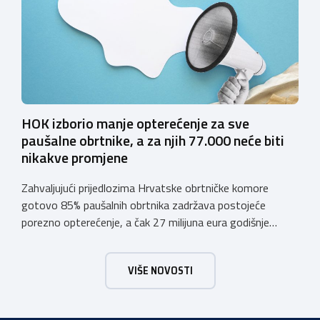
sustava e-Građani ili putem mobilne […]
HOK izborio manje opterećenje za sve
paušalne obrtnike, a za njih 77.000 neće biti
nikakve promjene
Zahvaljujući prijedlozima Hrvatske obrtničke komore
gotovo 85% paušalnih obrtnika zadržava postojeće
porezno opterećenje, a čak 27 milijuna eura godišnje
ostat će hrvatskim obrtnicima Hrvatska obrtnička
komora pozdravlja odluku Vlade Republike Hrvatske da u
VIŠE NOVOSTI
konačnom prijedlogu poreznih izmjena prihvati ključne
prijedloge HOK-a iznesene tijekom intenzivnog dijaloga s
Ministarstvom financija. Najvažniji među njima jest