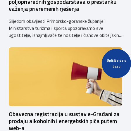
poljoprivrednih gospodarstava o prestanku
važenja privremenih rješenja
Slijedom obavijesti Primorsko-goranske županije i
Ministarstva turizma i sporta upozoravamo sve
ugostitelje, iznajmljivače te nositelje i članove obiteljskih
poljoprivrednih gospodarstava o prestanku važenja
privremenih rješenja izdanih sukladno Zakonu o
ugostiteljskoj djelatnosti. Ministarstvo podsjeća da se od
Upišite se u
1. siječnja 2025. godine više ne mogu podnositi novi
bazu
zahtjevi za izdavanje privremenih rješenja, dok već izdana
privremena rješenja […]
Obavezna registracija u sustav e-Građani za
prodaju alkoholnih i energetskih pića putem
web-a