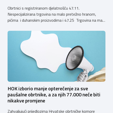
Obrtnici s registriranom djelatnošću 47.11.
Nespecijalizirana trgovina na malo pretežno hranom,
pićima i duhanskim proizvodima i 47.25 Trgovina na malo
pićima, koji putem webshopa prodaju alkoholna pića, pića
koja sadrže alkohol i energetska pića dužni su uskladiti
svoje poslovne procese i osigurati tehničko rješenje za
vjerodostojnu provjeru punoljetnosti kupca putem
sustava e-Građani ili putem mobilne […]
HOK izborio manje opterećenje za sve
paušalne obrtnike, a za njih 77.000 neće biti
nikakve promjene
Zahvaljujući prijedlozima Hrvatske obrtničke komore