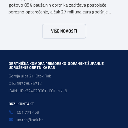
gotovo 85% paušalnih obrtnika zadržava postojeće
porezno opterećenje, a čak 27 milijuna eura godišnje
ostat će hrvatskim obrtnicima Hrvatska obrtnička
komora pozdravlja odluku Vlade Republike Hrvatske da u
VIŠE NOVOSTI
konačnom prijedlogu poreznih izmjena prihvati ključne
prijedloge HOK-a iznesene tijekom intenzivnog dijaloga s
Ministarstvom financija. Najvažniji među njima jest
zadržavanje postojećeg modela […]
OBRTNIČKA KOMORA PRIMORSKO-GORANSKE ŽUPANIJE
UDRUŽENJE OBRTNIKA RAB
Gornja ulica 21, Otok Rab
OIB: 59779036712
IBAN: HR7224020061100111719
BRZI KONTAKT
051 771 469
uo.rab@hok.hr