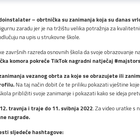
doinstalater – obrtnička su zanimanja koja su danas vrl
igurnu zaradu jer je na tržištu velika potražnja za kvalite
dlučuju na upis u strukovne škole.
ke završnih razreda osnovnih škola da svoje obrazovanje n
ička komora pokreće
TikTok nagradni natječaj
#majstors
zanimanja vezanog obrta za koje se obrazujete ili zanim
ofilu.
Na taj način dobit će te priliku pokazati vještine koje
ola približiti svoje zanimanje i pokazati kako se ideja pre
12. travnja i traje do 11. svibnja 2022
. Za video uratke s
dne nagrade.
vesti sljedeće hashtagove: