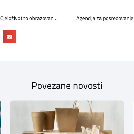
Javni poziv za Program “Cjeloživotno obrazovanje za obrtništvo” za 2022. godinu
Povezane novosti