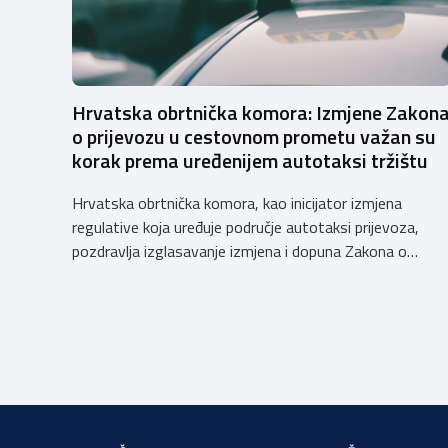
Hrvatska obrtnička komora: Izmjene Zakon
o prijevozu u cestovnom prometu važan su
korak prema uređenijem autotaksi tržištu
Hrvatska obrtnička komora, kao inicijator izmjena
regulative koja uređuje područje autotaksi prijevoza,
pozdravlja izglasavanje izmjena i dopuna Zakona o
prijevozu u cestovnom prometu. Još od 2018. godine
Komora upozorava na sve manjkavosti koje je donijela
potpuna liberalizacija taksi tržišta tako da ove izmjene
predstavljaju važan iskorak prema uređenijem tržištu,
sigurnijem prijevozu putnika i stvaranju pravednijih uvjet
[…]