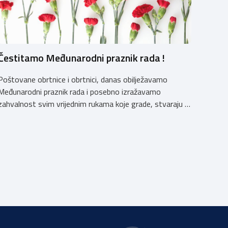
Čestitamo Međunarodni praznik rada !
Poštovane obrtnice i obrtnici, danas obilježavamo
Međunarodni praznik rada i posebno izražavamo
zahvalnost svim vrijednim rukama koje grade, stvaraju i
unaprjeđuju naš svakodnevni život. Obrtnička komora
Primorsko-goranske županije s ponosom podržava i
promiče trud i posvećenost svojih obrtnika, koji
doprinose razvoju našeg društva i čine temelj našeg
gospodarstva.