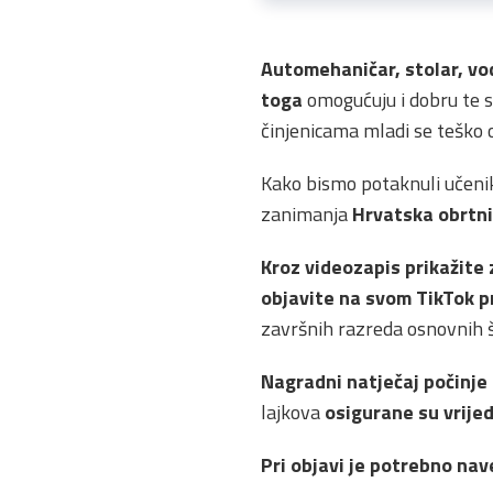
Automehaničar, stolar, vo
toga
omogućuju i dobru te s
činjenicama mladi se teško o
Kako bismo potaknuli učeni
zanimanja
Hrvatska obrtn
Kroz videozapis prikažite 
objavite na svom TikTok pr
završnih razreda osnovnih šk
Nagradni natječaj počinje 
lajkova
osigurane su vrije
Pri objavi je potrebno na