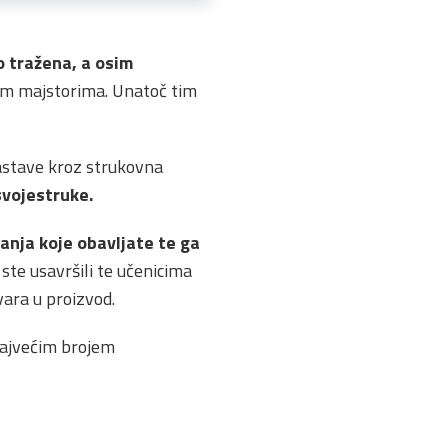
o tražena, a osim
tnim majstorima. Unatoč tim
astave kroz strukovna
vojestruke.
anja koje obavljate te ga
 ste usavršili te učenicima
tvara u proizvod.
 najvećim brojem