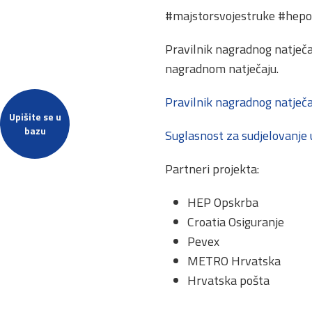
#majstorsvojestruke #hep
Pravilnik nagradnog natječa
nagradnom natječaju.
Pravilnik nagradnog natječa
Upišite se u
bazu
Suglasnost za sudjelovanje 
Partneri projekta:
HEP Opskrba
Croatia Osiguranje
Pevex
METRO Hrvatska
Hrvatska pošta