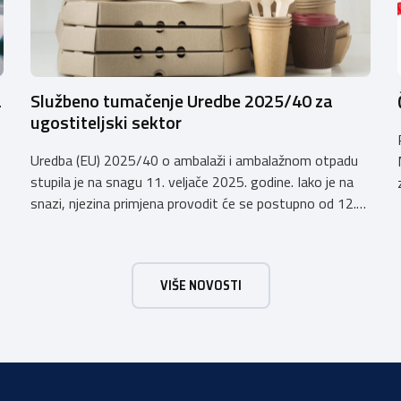
a
Službeno tumačenje Uredbe 2025/40 za
ugostiteljski sektor
Uredba (EU) 2025/40 o ambalaži i ambalažnom otpadu
stupila je na snagu 11. veljače 2025. godine. Iako je na
snazi, njezina primjena provodit će se postupno od 12.
kolovoza 2026.godine. Hrvatska obrtnička komora
zatražila je od Ministarstva zaštite okoliša i zelene
tranzicije službeno tumačenje Uredbe te njen utjecaj na
VIŠE NOVOSTI
ugostiteljski sektor. Tumačenje prenosimo u cijelosti: […]
a