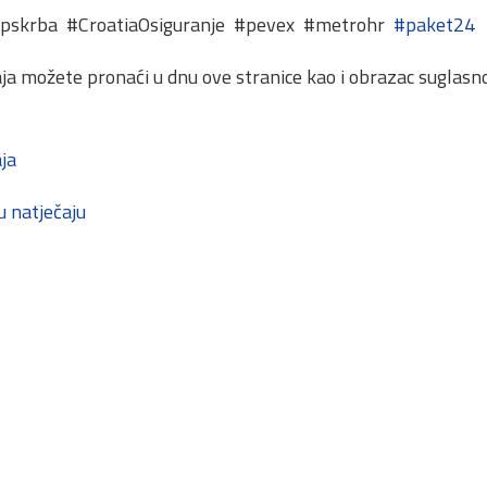
opskrba #CroatiaOsiguranje #pevex #metrohr
#paket24
ja možete pronaći u dnu ove stranice kao i obrazac suglasno
ja
u natječaju