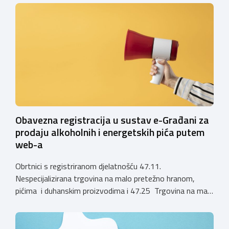
privremenih rješenja izdanih sukladno Zakonu o
ugostiteljskoj djelatnosti. Ministarstvo podsjeća da se od
1. siječnja 2025. godine više ne mogu podnositi novi
zahtjevi za izdavanje privremenih rješenja, dok već izdana
privremena rješenja […]
Obavezna registracija u sustav e-Građani za
prodaju alkoholnih i energetskih pića putem
web-a
Obrtnici s registriranom djelatnošću 47.11.
Nespecijalizirana trgovina na malo pretežno hranom,
pićima i duhanskim proizvodima i 47.25 Trgovina na malo
pićima, koji putem webshopa prodaju alkoholna pića, pića
koja sadrže alkohol i energetska pića dužni su uskladiti
svoje poslovne procese i osigurati tehničko rješenje za