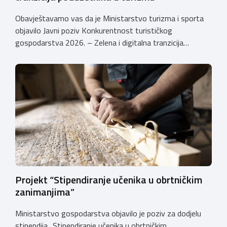
Obavještavamo vas da je Ministarstvo turizma i sporta
objavilo Javni poziv Konkurentnost turističkog
gospodarstva 2026. – Zelena i digitalna tranzicija
poduzetnika u turizmu za dodjelu bespovratnih potpora
male vrijednosti u ukupnom iznosu od 3.403.640,00 €.
Program je namijenjen subjektima malog gospodarstva
registriranim za ugostiteljske i/ili turističke djelatnosti,
obiteljskim poljoprivrednim
gospodarstvima/poljoprivrednicima koja su registrirana
za pružanje […]
Projekt “Stipendiranje učenika u obrtničkim
zanimanjima”
Ministarstvo gospodarstva objavilo je poziv za dodjelu
stipendija „Stipendiranje učenika u obrtničkim