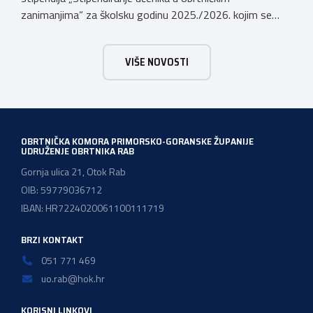
zanimanjima“ za školsku godinu 2025./2026. kojim se
dodjeljuju stipendije učenicima koji se u školskoj godini
2025./2026. obrazuju temeljem programa/kurikula u
VIŠE NOVOSTI
trogodišnjem trajanju za stjecanje deficitarnih obrtničkih
zanimanja, sukladno Preporukama za obrazovnu upisnu
politiku i politiku stipendiranja za 2025. i 2026. godinu,
Hrvatskog zavoda za zapošljavanje, […]
OBRTNIČKA KOMORA PRIMORSKO-GORANSKE ŽUPANIJE
UDRUŽENJE OBRTNIKA RAB
Gornja ulica 21, Otok Rab
OIB: 59779036712
IBAN: HR7224020061100111719
BRZI KONTAKT
051 771 469
uo.rab@hok.hr
KORISNI LINKOVI