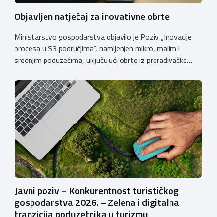
Objavljen natječaj za inovativne obrte
Ministarstvo gospodarstva objavilo je Poziv „Inovacije
procesa u S3 područjima“, namijenjen mikro, malim i
srednjim poduzećima, uključujući obrte iz prerađivačke
industrije, koji razvijaju inovativne proizvode i žele ih
uspješnije plasirati na tržište kroz modernizaciju poslovnih
procesa. Poziv se provodi u okviru PKK 2021. – 2027. Cilj
Poziva je potaknuti uvođenje inovacija procesa i
organizacije poslovanja koje […]
Javni poziv – Konkurentnost turističkog
gospodarstva 2026. – Zelena i digitalna
tranzicija poduzetnika u turizmu