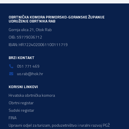
zadržavanje postojećeg modela […]
OBRTNIČKA KOMORA PRIMORSKO-GORANSKE ŽUPANIJE
UDRUŽENJE OBRTNIKA RAB
Gornja ulica 21, Otok Rab
OIB: 59779036712
IBAN: HR7224020061100111719
BRZI KONTAKT
051 771 469
uo.rab@hok.hr
KORISNI LINKOVI
Hrvatska obrtnička komora
Obrtni registar
Sudski registar
FINA
Upravni odjel za turizam, poduzetništvo i ruralni razvoj PGŽ