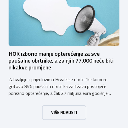
vjerodostojnu provjeru punoljetnosti kupca putem
sustava e-Građani ili putem mobilne […]
HOK izborio manje opterećenje za sve
paušalne obrtnike, a za njih 77.000 neće biti
nikakve promjene
Zahvaljujući prijedlozima Hrvatske obrtničke komore
gotovo 85% paušalnih obrtnika zadržava postojeće
porezno opterećenje, a čak 27 milijuna eura godišnje
ostat će hrvatskim obrtnicima Hrvatska obrtnička
komora pozdravlja odluku Vlade Republike Hrvatske da u
VIŠE NOVOSTI
konačnom prijedlogu poreznih izmjena prihvati ključne
prijedloge HOK-a iznesene tijekom intenzivnog dijaloga s
Ministarstvom financija. Najvažniji među njima jest