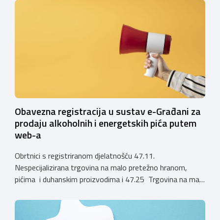
privremenih rješenja izdanih sukladno Zakonu o
ugostiteljskoj djelatnosti. Ministarstvo podsjeća da se od
1. siječnja 2025. godine više ne mogu podnositi novi
zahtjevi za izdavanje privremenih rješenja, dok već izdana
privremena rješenja […]
Obavezna registracija u sustav e-Građani za
prodaju alkoholnih i energetskih pića putem
web-a
Obrtnici s registriranom djelatnošću 47.11.
Nespecijalizirana trgovina na malo pretežno hranom,
pićima i duhanskim proizvodima i 47.25 Trgovina na malo
pićima, koji putem webshopa prodaju alkoholna pića, pića
koja sadrže alkohol i energetska pića dužni su uskladiti
svoje poslovne procese i osigurati tehničko rješenje za