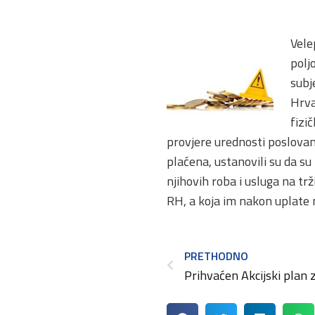
Vele
polj
subje
Hrva
fizi
provjere urednosti poslovan
plaćena, ustanovili su da s
njihovih roba i usluga na tr
RH, a koja im nakon uplate 
PRETHODNO