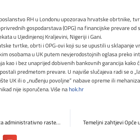
poslanstvo RH u Londonu upozorava hrvatske obrtnike, tvrtk
oprivrednih gospodarstava (OPG) na financijske prevare od st
kata u Ujedinjenoj Kraljevini, Nigeriji i Gani.
tske tvrtke, obrti i OPG-ovi koji su se upustili u sklapanje 
čkim osobama u UK putem nevjerodostojnih oglasa preko in
ja kao i bez unaprijed dobivenih bankovnih garancija kako će
u postali predmetom prevare. U najviše slučajeva radi se o 
žište UK ili o „nuđenju povoljne“ nabave opreme ili mehaniz
nikad nije isporučena. Više na
hok.hr
Prihvaćen Akcijski plan za administrativno rasterećenje gospodarstva
Temeljni zahtjevi Opće 