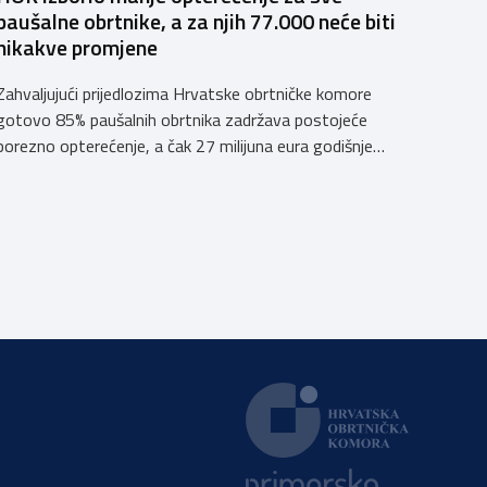
paušalne obrtnike, a za njih 77.000 neće biti
nikakve promjene
Zahvaljujući prijedlozima Hrvatske obrtničke komore
gotovo 85% paušalnih obrtnika zadržava postojeće
porezno opterećenje, a čak 27 milijuna eura godišnje
ostat će hrvatskim obrtnicima Hrvatska obrtnička
komora pozdravlja odluku Vlade Republike Hrvatske da u
konačnom prijedlogu poreznih izmjena prihvati ključne
prijedloge HOK-a iznesene tijekom intenzivnog dijaloga
s Ministarstvom financija. Najvažniji među njima jest
zadržavanje postojećeg modela […]