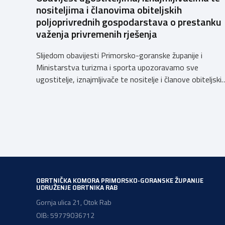
nositeljima i članovima obiteljskih
poljoprivrednih gospodarstava o prestanku
važenja privremenih rješenja
Slijedom obavijesti Primorsko-goranske županije i
Ministarstva turizma i sporta upozoravamo sve
ugostitelje, iznajmljivače te nositelje i članove obiteljski
poljoprivrednih gospodarstava o prestanku važenja
privremenih rješenja izdanih sukladno Zakonu o
ugostiteljskoj djelatnosti. Ministarstvo podsjeća da se
od 1. siječnja 2025. godine više ne mogu podnositi novi
zahtjevi za izdavanje privremenih rješenja, dok već izdan
privremena rješenja […]
OBRTNIČKA KOMORA PRIMORSKO-GORANSKE ŽUPANIJE
UDRUŽENJE OBRTNIKA RAB
Gornja ulica 21, Otok Rab
OIB: 59779036712