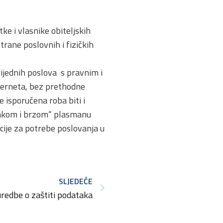
e i vlasnike obiteljskih
rane poslovnih i fizičkih
vrijednih poslova s pravnim i
terneta, bez prethodne
 isporučena roba biti i
„lakom i brzom“ plasmanu
acije za potrebe poslovanja u
SLJEDEĆE
uredbe o zaštiti podataka