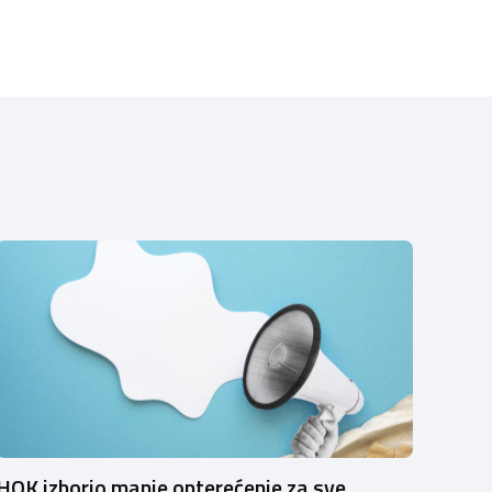
HOK izborio manje opterećenje za sve