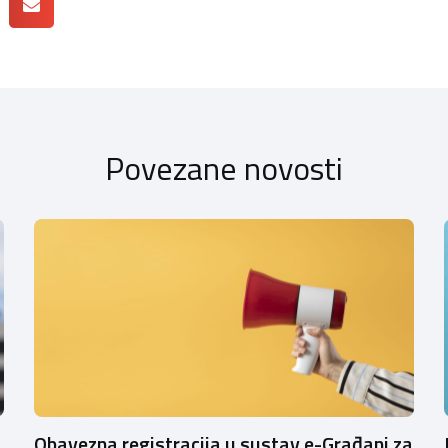
Povezane novosti
Obavezna registracija u sustav e-Građani za