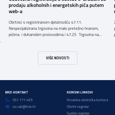
prodaju alkoholnih i energetskih pića putem
web-a
Obrtnici s registriranom djelatnošću 47.11.
Nespecijalizirana trgovina na malo pretežno hranom,
pićima i duhanskim proizvodima i 47.25 Trgovina na
h
malo pićima, koji putem webshopa prodaju alkoholna
pića, pića koja sadrže alkohol i energetska pića dužni su
uskladiti svoje poslovne procese i osigurati tehničko
VIŠE NOVOSTI
rješenje za vjerodostojnu provjeru punoljetnosti kupca
putem sustava e-Građani ili putem mobilne […]
a
BRZI KONTAKT
KORISNI LINKOVI
051 771 469
Hrvatska obrtnička komora
uo.rab@hok.hr
Obrtni registar
Sudski registar