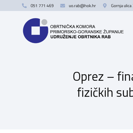
051 771 469
uo.rab@hok.hr
Gornja ulica
Oprez – fin
fizičkih su