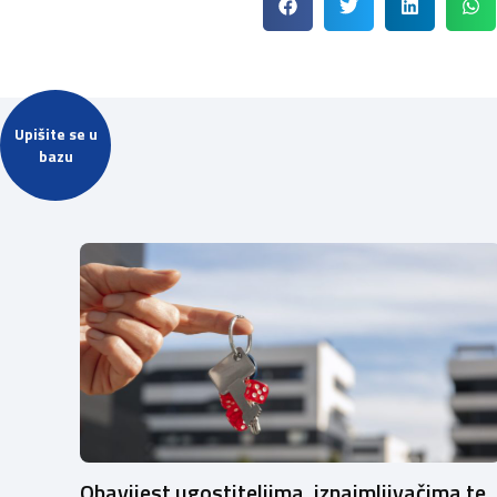
Upišite se u
bazu
Obavijest ugostiteljima, iznajmljivačima te