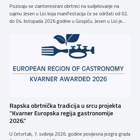
Pozivaju se zainteresirani obrtnici na sudjelovanje na
sajmu Jesen u Lici koja manifestacija će se održati od 02.
do 04. listopada 2026.godine u Gospiću. Jesen u Lici je
izložba tradicijskih proizvoda koja se po 28. puta održava
u Gospiću i prerasla je u najznačajnjiju gospodarsku,
kulturnu i etno manifestaciju na području Ličko-senjske
županije. Organizator izložbe […]
Rapska obrtnička tradicija u srcu projekta
“Kvarner Europska regija gastronomije
2026.”
U četvrtak, 7. svibnja 2026. godine povijesna jezgra grada