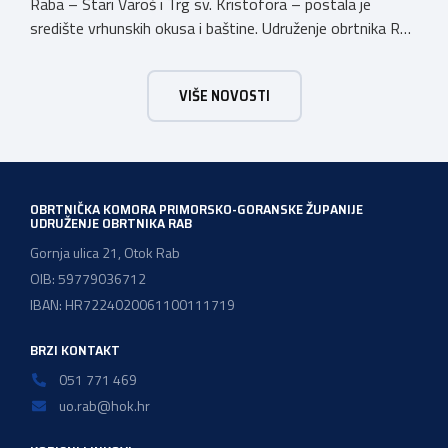
Raba – Stari Varoš i Trg sv. Kristofora – postala je
središte vrhunskih okusa i baštine. Udruženje obrtnika Rab
s ponosom je sudjelovalo u svečanom otvaranju
manifestacije kojom Kvarner i službeno započinje svoju
VIŠE NOVOSTI
godinu kao Europska regija gastronomije. Pod sloganom
Kvarner za stolom – Povratak baštini, […]
OBRTNIČKA KOMORA PRIMORSKO-GORANSKE ŽUPANIJE
UDRUŽENJE OBRTNIKA RAB
Gornja ulica 21, Otok Rab
OIB: 59779036712
IBAN: HR7224020061100111719
BRZI KONTAKT
051 771 469
uo.rab@hok.hr