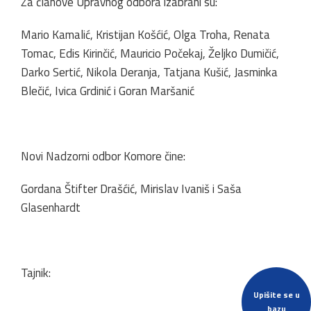
Za članove Upravnog odbora izabrani su:
Mario Kamalić, Kristijan Košćić, Olga Troha, Renata
Tomac, Edis Kirinčić, Mauricio Počekaj, Željko Dumičić,
Darko Sertić, Nikola Deranja, Tatjana Kušić, Jasminka
Blečić, Ivica Grdinić i Goran Maršanić
Novi Nadzorni odbor Komore čine:
Gordana Štifter Drašćić, Mirislav Ivaniš i Saša
Glasenhardt
Tajnik:
Upišite se u
bazu