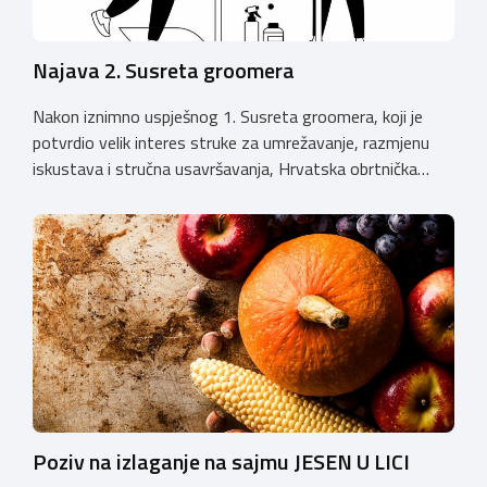
Najava 2. Susreta groomera
Nakon iznimno uspješnog 1. Susreta groomera, koji je
potvrdio velik interes struke za umrežavanje, razmjenu
iskustava i stručna usavršavanja, Hrvatska obrtnička
komora organizira 2. Susret groomera HOK-a, koji će se
održati 12. rujna u Kongresnom centru na Zagrebačkom
velesajmu. Susret će i ove godine okupiti groomere,
stručnjake i zaljubljenike u njegu pasa iz cijele Hrvatske,
[…]
Poziv na izlaganje na sajmu JESEN U LICI