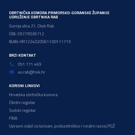
zadržavanje postojećeg modela […]
OBRTNIČKA KOMORA PRIMORSKO-GORANSKE ŽUPANIJE
UDRUŽENJE OBRTNIKA RAB
Gornja ulica 21, Otok Rab
OIB: 59779036712
IBAN: HR7224020061100111719
BRZI KONTAKT
051 771 469
uo.rab@hok.hr
KORISNI LINKOVI
Hrvatska obrtnička komora
Obrtni registar
Sudski registar
FINA
Upravni odjel za turizam, poduzetništvo i ruralni razvoj PGŽ