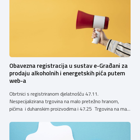
ugostiteljskoj djelatnosti. Ministarstvo podsjeća da se od
1. siječnja 2025. godine više ne mogu podnositi novi
zahtjevi za izdavanje privremenih rješenja, dok već izdana
privremena rješenja […]
Obavezna registracija u sustav e-Građani za
prodaju alkoholnih i energetskih pića putem
web-a
Obrtnici s registriranom djelatnošću 47.11.
Nespecijalizirana trgovina na malo pretežno hranom,
pićima i duhanskim proizvodima i 47.25 Trgovina na malo
pićima, koji putem webshopa prodaju alkoholna pića, pića
koja sadrže alkohol i energetska pića dužni su uskladiti
svoje poslovne procese i osigurati tehničko rješenje za
vjerodostojnu provjeru punoljetnosti kupca putem