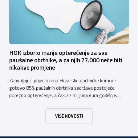
sustava e-Građani ili putem mobilne […]
HOK izborio manje opterećenje za sve
paušalne obrtnike, a za njih 77.000 neće biti
nikakve promjene
Zahvaljujući prijedlozima Hrvatske obrtničke komore
gotovo 85% paušalnih obrtnika zadržava postojeće
porezno opterećenje, a čak 27 milijuna eura godišnje
ostat će hrvatskim obrtnicima Hrvatska obrtnička
komora pozdravlja odluku Vlade Republike Hrvatske da u
VIŠE NOVOSTI
konačnom prijedlogu poreznih izmjena prihvati ključne
prijedloge HOK-a iznesene tijekom intenzivnog dijaloga s
Ministarstvom financija. Najvažniji među njima jest