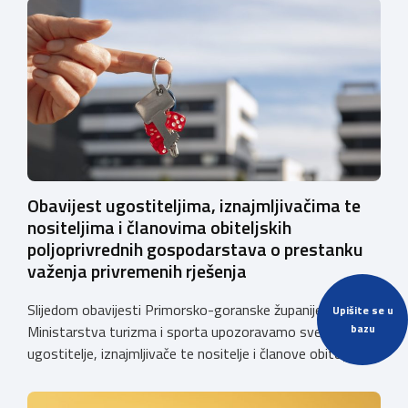
Obavijest ugostiteljima, iznajmljivačima te
nositeljima i članovima obiteljskih
poljoprivrednih gospodarstava o prestanku
važenja privremenih rješenja
Slijedom obavijesti Primorsko-goranske županije i
Upišite se u
bazu
Ministarstva turizma i sporta upozoravamo sve
ugostitelje, iznajmljivače te nositelje i članove obiteljskih
poljoprivrednih gospodarstava o prestanku važenja
privremenih rješenja izdanih sukladno Zakonu o