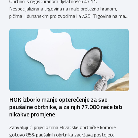
Obrtnici s registriranom djelatnošću 47.11.
Nespecijalizirana trgovina na malo pretežno hranom,
pićima i duhanskim proizvodima i 47.25 Trgovina na malo
pićima, koji putem webshopa prodaju alkoholna pića, pića
koja sadrže alkohol i energetska pića dužni su uskladiti
svoje poslovne procese i osigurati tehničko rješenje za
vjerodostojnu provjeru punoljetnosti kupca putem
sustava e-Građani ili putem mobilne […]
HOK izborio manje opterećenje za sve
paušalne obrtnike, a za njih 77.000 neće biti
nikakve promjene
Zahvaljujući prijedlozima Hrvatske obrtničke komore
gotovo 85% paušalnih obrtnika zadržava postojeće