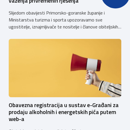
važenja privremenih rješenja
Slijedom obavijesti Primorsko-goranske županije i
Ministarstva turizma i sporta upozoravamo sve
ugostitelje, iznajmljivače te nositelje i članove obiteljskih
poljoprivrednih gospodarstava o prestanku važenja
privremenih rješenja izdanih sukladno Zakonu o
ugostiteljskoj djelatnosti. Ministarstvo podsjeća da se od
1. siječnja 2025. godine više ne mogu podnositi novi
zahtjevi za izdavanje privremenih rješenja, dok već izdana
privremena rješenja […]
Obavezna registracija u sustav e-Građani za
prodaju alkoholnih i energetskih pića putem
web-a