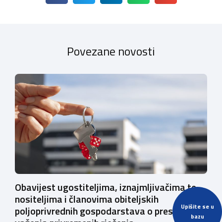
Povezane novosti
Obavijest ugostiteljima, iznajmljivačima te
nositeljima i članovima obiteljskih
Upišite se u
poljoprivrednih gospodarstava o prestanku
bazu