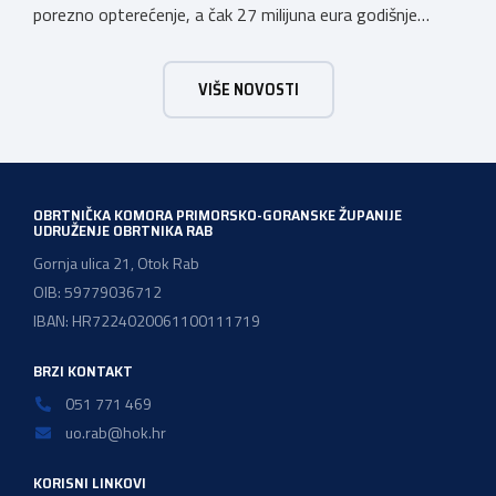
porezno opterećenje, a čak 27 milijuna eura godišnje
ostat će hrvatskim obrtnicima Hrvatska obrtnička
komora pozdravlja odluku Vlade Republike Hrvatske da u
VIŠE NOVOSTI
konačnom prijedlogu poreznih izmjena prihvati ključne
prijedloge HOK-a iznesene tijekom intenzivnog dijaloga s
Ministarstvom financija. Najvažniji među njima jest
zadržavanje postojećeg modela […]
OBRTNIČKA KOMORA PRIMORSKO-GORANSKE ŽUPANIJE
UDRUŽENJE OBRTNIKA RAB
Gornja ulica 21, Otok Rab
OIB: 59779036712
IBAN: HR7224020061100111719
BRZI KONTAKT
051 771 469
uo.rab@hok.hr
KORISNI LINKOVI