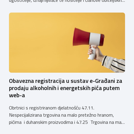
poljoprivrednih gospodarstava o prestanku važenja
privremenih rješenja izdanih sukladno Zakonu o
ugostiteljskoj djelatnosti. Ministarstvo podsjeća da se od
1. siječnja 2025. godine više ne mogu podnositi novi
zahtjevi za izdavanje privremenih rješenja, dok već izdana
privremena rješenja […]
Obavezna registracija u sustav e-Građani za
prodaju alkoholnih i energetskih pića putem
web-a
Obrtnici s registriranom djelatnošću 47.11.
Nespecijalizirana trgovina na malo pretežno hranom,
pićima i duhanskim proizvodima i 47.25 Trgovina na malo
pićima, koji putem webshopa prodaju alkoholna pića, pića