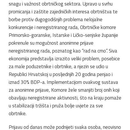
snagu i važnost obrtničkog sektora. Upravo u svrhu
promicanja i zaštite zajedničkih interesa obrtništva te
borbe protiv dugogodišnjih problema nelojalne
konkurencije i neregistriranog rada, Obrtničke komore
Primorsko-goranske, Istarske i Ličko-senjske županije
pokrenule su mogućnost anonimne prijave
neregistriranog rada, poznatog kao “rad na crno”. Siva
ekonomija predstavlja izrazito veliki problem, posebice
za male poduzetnike i obrtnike, a njezin se udio u
Republici Hrvatskoj u posljednjih 20 godina penjao i
iznad 30% BDP-a. Implementacijom ovakvog sustava
za anonimne prijave, Komore žele smanjiti broj onih koji
obavljaju neregistrirane aktivnosti, što na kraju pomaže
u stabilizaciji tržišta i pruža bolje uvjete za sve
obrtnike.
Prijavu od danas može podnijeti svaka osoba, neovisno