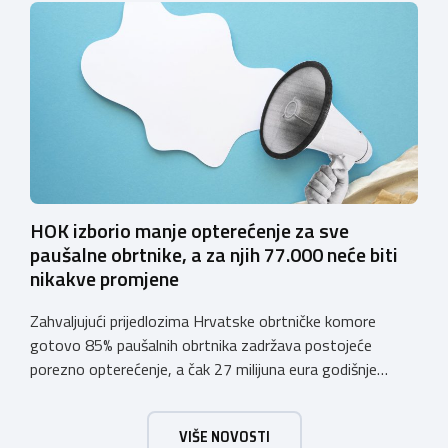
koja sadrže alkohol i energetska pića dužni su uskladiti
svoje poslovne procese i osigurati tehničko rješenje za
vjerodostojnu provjeru punoljetnosti kupca putem
sustava e-Građani ili putem mobilne […]
HOK izborio manje opterećenje za sve
paušalne obrtnike, a za njih 77.000 neće biti
nikakve promjene
Zahvaljujući prijedlozima Hrvatske obrtničke komore
gotovo 85% paušalnih obrtnika zadržava postojeće
porezno opterećenje, a čak 27 milijuna eura godišnje
ostat će hrvatskim obrtnicima Hrvatska obrtnička
komora pozdravlja odluku Vlade Republike Hrvatske da u
VIŠE NOVOSTI
konačnom prijedlogu poreznih izmjena prihvati ključne