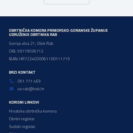
prijedloge HOK-a iznesene tijekom intenzivnog dijaloga s
Ministarstvom financija. Najvažniji među njima jest
zadržavanje postojećeg modela […]
OBRTNIČKA KOMORA PRIMORSKO-GORANSKE ŽUPANIJE
UDRUŽENJE OBRTNIKA RAB
Gornja ulica 21, Otok Rab
OIB: 59779036712
IBAN: HR7224020061100111719
BRZI KONTAKT
051 771 469
uo.rab@hok.hr
KORISNI LINKOVI
Hrvatska obrtnička komora
Obrtni registar
Sudski registar