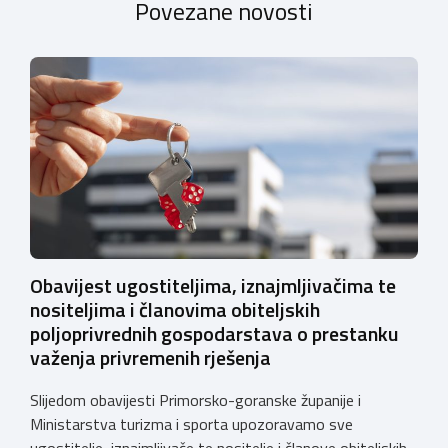
Povezane novosti
Obavijest ugostiteljima, iznajmljivačima te
nositeljima i članovima obiteljskih
poljoprivrednih gospodarstava o prestanku
važenja privremenih rješenja
Slijedom obavijesti Primorsko-goranske županije i
Ministarstva turizma i sporta upozoravamo sve
ugostitelje, iznajmljivače te nositelje i članove obiteljskih