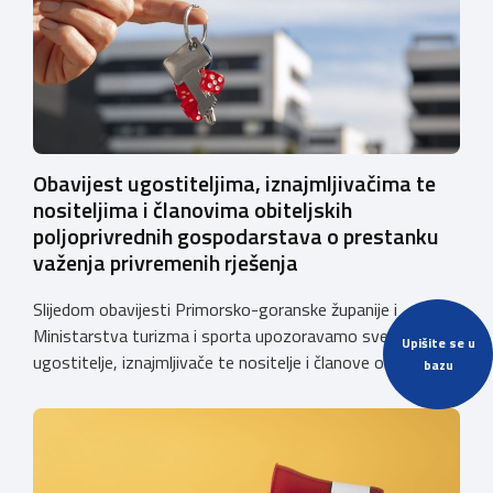
Obavijest ugostiteljima, iznajmljivačima te
nositeljima i članovima obiteljskih
poljoprivrednih gospodarstava o prestanku
važenja privremenih rješenja
Slijedom obavijesti Primorsko-goranske županije i
Ministarstva turizma i sporta upozoravamo sve
Upišite se u
ugostitelje, iznajmljivače te nositelje i članove obiteljskih
bazu
poljoprivrednih gospodarstava o prestanku važenja
privremenih rješenja izdanih sukladno Zakonu o
ugostiteljskoj djelatnosti. Ministarstvo podsjeća da se od
1. siječnja 2025. godine više ne mogu podnositi novi