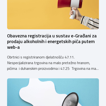
zahtjevi za izdavanje privremenih rješenja, dok već izdana
privremena rješenja […]
Obavezna registracija u sustav e-Građani za
prodaju alkoholnih i energetskih pića putem
web-a
Obrtnici s registriranom djelatnošću 47.11.
Nespecijalizirana trgovina na malo pretežno hranom,
pićima i duhanskim proizvodima i 47.25 Trgovina na malo
pićima, koji putem webshopa prodaju alkoholna pića, pića
koja sadrže alkohol i energetska pića dužni su uskladiti
svoje poslovne procese i osigurati tehničko rješenje za
vjerodostojnu provjeru punoljetnosti kupca putem
sustava e-Građani ili putem mobilne […]