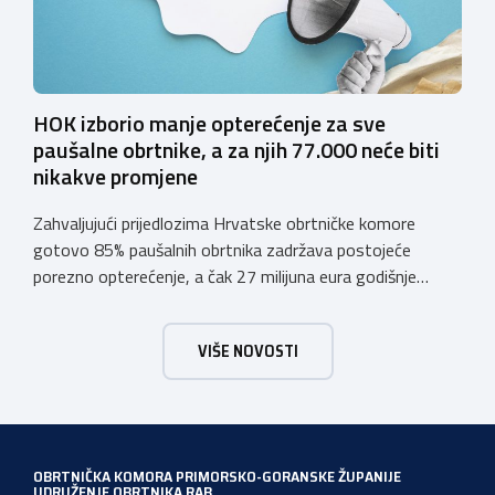
HOK izborio manje opterećenje za sve
paušalne obrtnike, a za njih 77.000 neće biti
nikakve promjene
Zahvaljujući prijedlozima Hrvatske obrtničke komore
gotovo 85% paušalnih obrtnika zadržava postojeće
porezno opterećenje, a čak 27 milijuna eura godišnje
ostat će hrvatskim obrtnicima Hrvatska obrtnička
komora pozdravlja odluku Vlade Republike Hrvatske da u
VIŠE NOVOSTI
konačnom prijedlogu poreznih izmjena prihvati ključne
prijedloge HOK-a iznesene tijekom intenzivnog dijaloga s
Ministarstvom financija. Najvažniji među njima jest
zadržavanje postojećeg modela […]
OBRTNIČKA KOMORA PRIMORSKO-GORANSKE ŽUPANIJE
UDRUŽENJE OBRTNIKA RAB