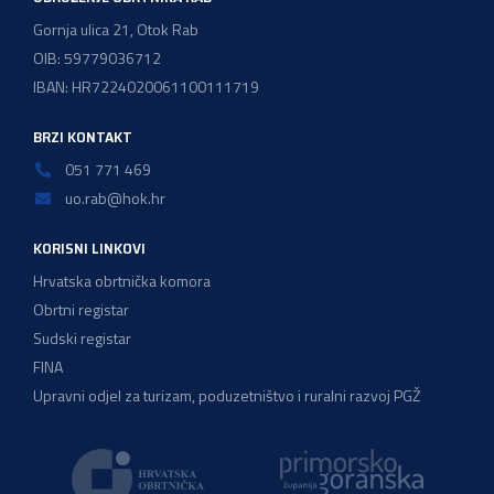
Gornja ulica 21, Otok Rab
OIB: 59779036712
IBAN: HR7224020061100111719
BRZI KONTAKT
051 771 469
uo.rab@hok.hr
KORISNI LINKOVI
Hrvatska obrtnička komora
Obrtni registar
Sudski registar
FINA
Upravni odjel za turizam, poduzetništvo i ruralni razvoj PGŽ