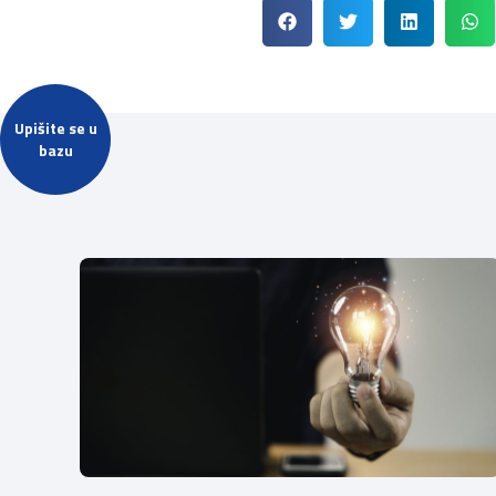
Upišite se u
bazu