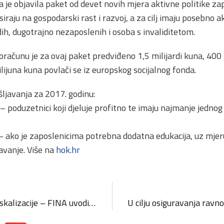
a je objavila paket od devet novih mjera aktivne politike za
siraju na gospodarski rast i razvoj, a za cilj imaju posebno ak
ih, dugotrajno nezaposlenih i osoba s invaliditetom.
oračunu je za ovaj paket predviđeno 1,5 milijardi kuna, 400
lijuna kuna povlači se iz europskog socijalnog fonda.
šljavanja za 2017. godinu:
– poduzetnici koji djeluje profitno te imaju najmanje jedn
 ako je zaposlenicima potrebna dodatna edukacija, uz mjer
avanje. Više na
hok.hr
Obavijest obveznicima fiskalizacije – FINA uvodi nove profile certifikata