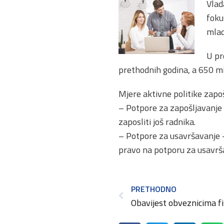
Vlad
foku
mlad
U pr
prethodnih godina, a 650 mi
Mjere aktivne politike zapo
– Potpore za zapošljavanje 
zaposliti još radnika.
– Potpore za usavršavanje –
pravo na potporu za usavrš
PRETHODNO