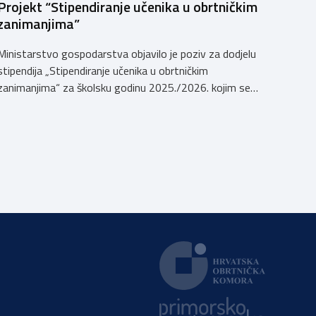
Projekt “Stipendiranje učenika u obrtničkim
zanimanjima”
Ministarstvo gospodarstva objavilo je poziv za dodjelu
stipendija „Stipendiranje učenika u obrtničkim
zanimanjima“ za školsku godinu 2025./2026. kojim se
dodjeljuju stipendije učenicima koji se u školskoj godini
2025./2026. obrazuju temeljem programa/kurikula u
trogodišnjem trajanju za stjecanje deficitarnih obrtničkih
zanimanja, sukladno Preporukama za obrazovnu upisnu
politiku i politiku stipendiranja za 2025. i 2026. godinu,
Hrvatskog zavoda za zapošljavanje, […]