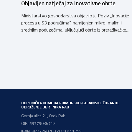
Objavljen natječaj za inovativne obrte
Ministarstvo gospodarstva objavilo je Poziv „Inovacije
procesa u S3 područjima“, namijenjen mikro, malim i
srednjim poduzećima, uključujući obrte iz prerađivačke
industrije, koji razvijaju inovativne proizvode i žele ih
uspješnije plasirati na tržište kroz modernizaciju
poslovnih procesa. Poziv se provodi u okviru PKK 2021.
– 2027. Cilj Poziva je potaknuti uvođenje inovacija
procesa i organizacije poslovanja koje […]
OBRTNIČKA KOMORA PRIMORSKO-GORANSKE ŽUPANIJE
UDRUŽENJE OBRTNIKA RAB
Gornja ulica 21, Otok Rab
OIB: 59779036712
IBAN: HR7224020061100111719