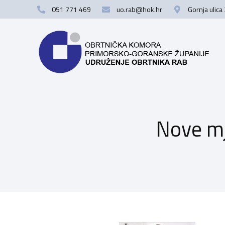
051 771 469
uo.rab@hok.hr
Gornja ulica
Nove mj