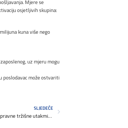
pošljavanja. Mjere se
tivaciju osjetljivih skupina:
 milijuna kuna više nego
og zaposlenog, uz mjeru mogu
u poslodavac može ostvariti
SLJEDEĆE
U cilju osiguravanja ravnopravne tržišne utakmice, HOK traži ocjenu ustavnosti Zakona o komunalnom gospodarstvu