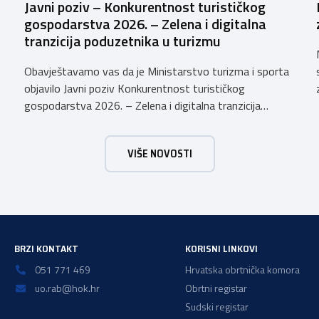
Javni poziv – Konkurentnost turističkog
gospodarstva 2026. – Zelena i digitalna
tranzicija poduzetnika u turizmu
Obavještavamo vas da je Ministarstvo turizma i sporta
objavilo Javni poziv Konkurentnost turističkog
gospodarstva 2026. – Zelena i digitalna tranzicija
poduzetnika u turizmu za dodjelu bespovratnih potpora
male vrijednosti u ukupnom iznosu od 3.403.640,00 €.
VIŠE NOVOSTI
Program je namijenjen subjektima malog gospodarstva
registriranim za ugostiteljske i/ili turističke djelatnosti,
obiteljskim poljoprivrednim
gospodarstvima/poljoprivrednicima koja su registrirana
za pružanje […]
BRZI KONTAKT
KORISNI LINKOVI
051 771 469
Hrvatska obrtnička komora
uo.rab@hok.hr
Obrtni registar
Sudski registar