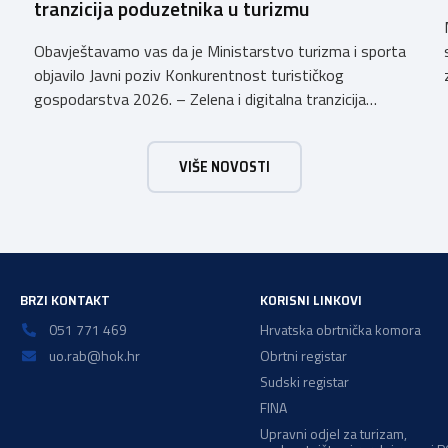
tranzicija poduzetnika u turizmu
Obavještavamo vas da je Ministarstvo turizma i sporta
objavilo Javni poziv Konkurentnost turističkog
gospodarstva 2026. – Zelena i digitalna tranzicija
poduzetnika u turizmu za dodjelu bespovratnih potpora
male vrijednosti u ukupnom iznosu od 3.403.640,00 €.
VIŠE NOVOSTI
Program je namijenjen subjektima malog gospodarstva
registriranim za ugostiteljske i/ili turističke djelatnosti,
obiteljskim poljoprivrednim
gospodarstvima/poljoprivrednicima koja su registrirana
za pružanje […]
BRZI KONTAKT
KORISNI LINKOVI
051 771 469
Hrvatska obrtnička komora
uo.rab@hok.hr
Obrtni registar
Sudski registar
FINA
Upravni odjel za turizam,