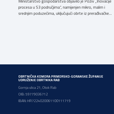
Ministarstvo gospodarstva objavilo je Poziv „Inovacije
procesa u S3 područjima“, namijenjen mikro, malim i
srednjim poduzećima, uključujući obrte iz prerađivačke
industrije, koji razvijaju inovativne proizvode i žele ih
uspješnije plasirati na tržište kroz modernizaciju
poslovnih procesa. Poziv se provodi u okviru PKK 2021.
– 2027. Cilj Poziva je potaknuti uvođenje inovacija
procesa i organizacije poslovanja koje […]
OBRTNIČKA KOMORA PRIMORSKO-GORANSKE ŽUPANIJE
UDRUŽENJE OBRTNIKA RAB
Gornja ulica 21, Otok Rab
OIB: 59779036712
IBAN: HR7224020061100111719