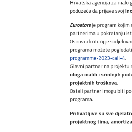
Hrvatska agencija za malo g
poduzeća da prijave svoj
in
Eurostars
je program kojim 
partnerima u pokretanju istr
Osnovni kriterij je sudjelov
programa možete pogledati 
programme-2023-call-4
.
Glavni partner na projektu m
uloga malih i srednjih po
projektnih troškova
.
Ostali partneri mogu biti podu
programa.
Prihvatljive su sve djelat
projektnog tima, amortizac