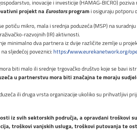
ospodarstvo, inovacije i investicije (HAMAG-BICRO) poziva 
ovativni projekt na
Eurostars
program
i osiguraju potporu 
se potiču mikro, mala i srednja poduzeća (MSP) na suradn
aživačko-razvojnih (IR) aktivnosti.
anje minimalno dva partnera iz dvije različite zemlje u proje
na sljedećoj poveznici:
https://www.eurekanetwork.org/ope
ora biti malo ili srednje trgovačko društvo koje se bavi ist
duzeća u partnerstvu mora biti značajna te moraju sudje
zeća ili druga vrsta organizacije ukoliko su prihvatljivi prija
nosti iz svih sektorskih područja, a opravdani troškovi s
ija, troškovi vanjskih usluga, troškovi putovanja te osta