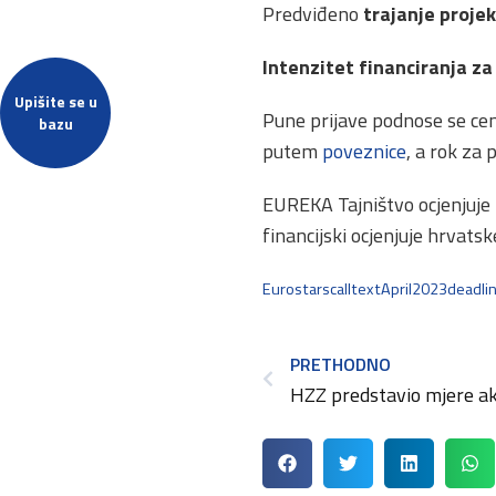
Predviđeno
trajanje projek
Intenzitet financiranja za
Upišite se u
Pune prijave podnose se ce
bazu
putem
poveznice
, a rok za 
EUREKA Tajništvo ocjenjuje 
financijski ocjenjuje hrvatske
EurostarscalltextApril2023deadli
PRETHODNO