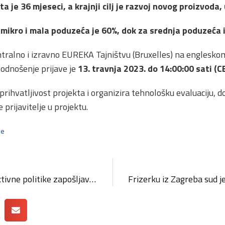
ta je 36 mjeseci, a krajnji cilj je razvoj novog proizvoda,
 mikro i mala poduzeća je 60%, dok za srednja poduzeća 
ntralno i izravno EUREKA Tajništvu (Bruxelles) na englesk
podnošenje prijave je
13. travnja
2023
. do
14:00:00
sati (C
prihvatljivost projekta i organizira tehnološku evaluacij
 prijavitelje u projektu.
ne
HZZ predstavio mjere aktivne politike zapošljavanja u 2023. godini