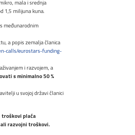
mikro, mala i srednja
od 1,5 milijuna kuna.
ju s međunarodnim
ktu, a popis zemalja članica
n-calls/eurostars-funding-
raživanjem i razvojem, a
lovati s minimalno 50 %
vitelji u svojoj državi članici
u troškovi plaća
li razvojni troškovi.