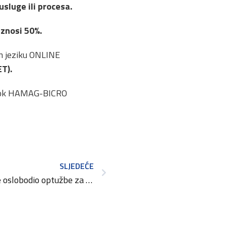
 usluge ili procesa.
iznosi 50%.
om jeziku ONLINE
ET).
u, dok HAMAG-BICRO
SLJEDEĆE
Frizerku iz Zagreba sud je oslobodio optužbe za nepoštenu poslovnu praksu!