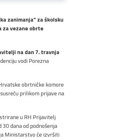
čka zanimanja“ za školsku
a za vezane obrte
itelji na dan 7. travnja
idenciju vodi Porezna
a Hrvatske obrtničke komore
 susreću prilikom prijave na
trirane u RH Prijavitelj
i od 30 dana od podnošenja
a Ministarstvo će izvršiti