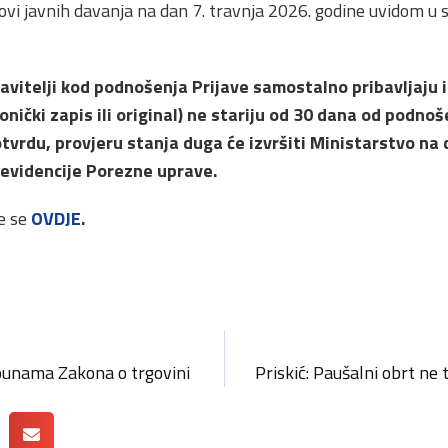
ovi javnih davanja na dan 7. travnja 2026. godine uvidom u
avitelji kod podnošenja Prijave samostalno pribavljaju i
nički zapis ili original) ne stariju od 30 dana od podnoš
vrdu, provjeru stanja duga će izvršiti Ministarstvo na d
evidencije Porezne uprave.
ze se
OVDJE
.
punama Zakona o trgovini