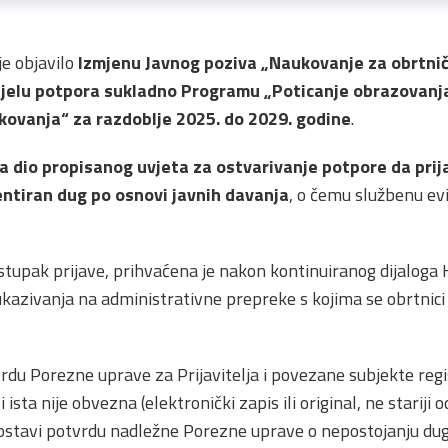
e objavilo
Izmjenu Javnog poziva „Naukovanje za obrtni
djelu potpora sukladno Programu „Poticanje obrazovanj
ovanja“ za razdoblje 2025. do 2029. godine
.
a dio propisanog uvjeta za ostvarivanje potpore da prijav
ntiran dug po osnovi javnih davanja
, o čemu službenu ev
ostupak prijave, prihvaćena je nakon kontinuiranog dijalog
ukazivanja na administrativne prepreke s kojima se obrtnici
du Porezne uprave za Prijavitelja i povezane subjekte regis
i ista nije obvezna (elektronički zapis ili original, ne starij
 dostavi potvrdu nadležne Porezne uprave o nepostojanju dug