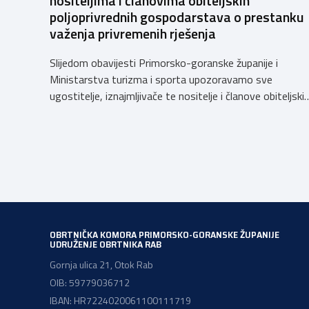
nositeljima i članovima obiteljskih
poljoprivrednih gospodarstava o prestanku
važenja privremenih rješenja
Slijedom obavijesti Primorsko-goranske županije i
Ministarstva turizma i sporta upozoravamo sve
ugostitelje, iznajmljivače te nositelje i članove obiteljski
poljoprivrednih gospodarstava o prestanku važenja
privremenih rješenja izdanih sukladno Zakonu o
ugostiteljskoj djelatnosti. Ministarstvo podsjeća da se
od 1. siječnja 2025. godine više ne mogu podnositi novi
zahtjevi za izdavanje privremenih rješenja, dok već izdan
privremena rješenja […]
OBRTNIČKA KOMORA PRIMORSKO-GORANSKE ŽUPANIJE
UDRUŽENJE OBRTNIKA RAB
Gornja ulica 21, Otok Rab
OIB: 59779036712
IBAN: HR7224020061100111719