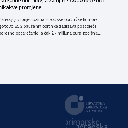
paušalne obrtnike, a za njih 77.000 neće biti
nikakve promjene
Zahvaljujući prijedlozima Hrvatske obrtničke komore
gotovo 85% paušalnih obrtnika zadržava postojeće
porezno opterećenje, a čak 27 milijuna eura godišnje
ostat će hrvatskim obrtnicima Hrvatska obrtnička
komora pozdravlja odluku Vlade Republike Hrvatske da u
konačnom prijedlogu poreznih izmjena prihvati ključne
prijedloge HOK-a iznesene tijekom intenzivnog dijaloga
s Ministarstvom financija. Najvažniji među njima jest
zadržavanje postojećeg modela […]