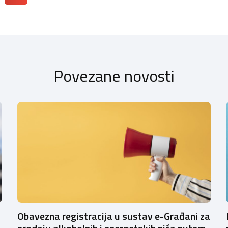
Povezane novosti
Obavezna registracija u sustav e-Građani za