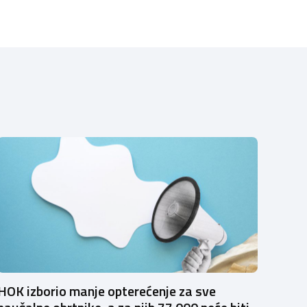
HOK izborio manje opterećenje za sve