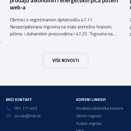
prodaju alkoholnih i energetskih pića putem
web-a
Obrtnici s registriranom djelatnošću 47.11.
Nespecijalizirana trgovina na malo pretežno hranom,
pićima i duhanskim proizvodima i 47.25 Trgovina na
h
malo pićima, koji putem webshopa prodaju alkoholna
pića, pića koja sadrže alkohol i energetska pića dužni su
uskladiti svoje poslovne procese i osigurati tehničko
VIŠE NOVOSTI
rješenje za vjerodostojnu provjeru punoljetnosti kupca
putem sustava e-Građani ili putem mobilne […]
a
BRZI KONTAKT
KORISNI LINKOVI
051 771 469
Hrvatska obrtnička komora
uo.rab@hok.hr
Obrtni registar
Sudski registar
FINA