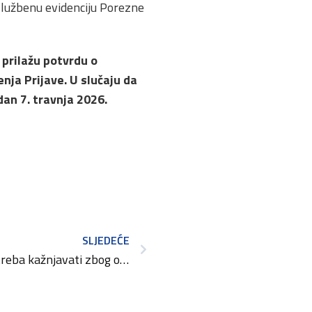
 službenu evidenciju Porezne
 prilažu potvrdu o
enja Prijave. U slučaju da
an 7. travnja 2026.
SLJEDEĆE
Priskić: Paušalni obrt ne treba kažnjavati zbog onih koji zloupotrebljavaju sustav