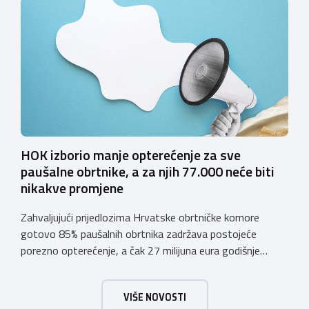
koja sadrže alkohol i energetska pića dužni su uskladiti
svoje poslovne procese i osigurati tehničko rješenje za
vjerodostojnu provjeru punoljetnosti kupca putem
sustava e-Građani ili putem mobilne […]
HOK izborio manje opterećenje za sve
paušalne obrtnike, a za njih 77.000 neće biti
nikakve promjene
Zahvaljujući prijedlozima Hrvatske obrtničke komore
gotovo 85% paušalnih obrtnika zadržava postojeće
porezno opterećenje, a čak 27 milijuna eura godišnje
ostat će hrvatskim obrtnicima Hrvatska obrtnička
komora pozdravlja odluku Vlade Republike Hrvatske da u
VIŠE NOVOSTI
konačnom prijedlogu poreznih izmjena prihvati ključne