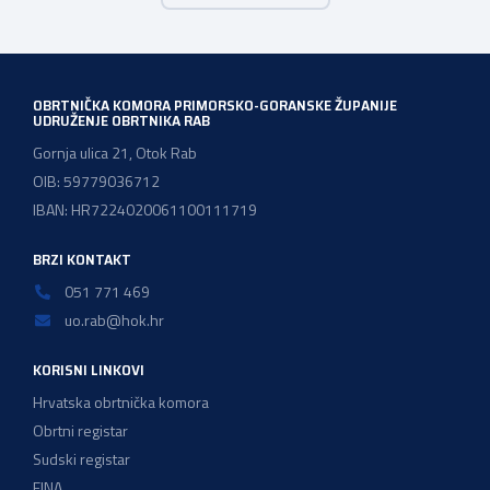
prijedloge HOK-a iznesene tijekom intenzivnog dijaloga s
Ministarstvom financija. Najvažniji među njima jest
zadržavanje postojećeg modela […]
OBRTNIČKA KOMORA PRIMORSKO-GORANSKE ŽUPANIJE
UDRUŽENJE OBRTNIKA RAB
Gornja ulica 21, Otok Rab
OIB: 59779036712
IBAN: HR7224020061100111719
BRZI KONTAKT
051 771 469
uo.rab@hok.hr
KORISNI LINKOVI
Hrvatska obrtnička komora
Obrtni registar
Sudski registar
FINA