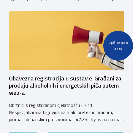
poljoprivrednih gospodarstava o prestanku važenja
privremenih rješenja izdanih sukladno Zakonu o
ugostiteljskoj djelatnosti. Ministarstvo podsjeća da se od
1. siječnja 2025. godine više ne mogu podnositi novi
zahtjevi za izdavanje privremenih rješenja, dok već izdana
privremena rješenja […]
Upišite se u
bazu
Obavezna registracija u sustav e-Građani za
prodaju alkoholnih i energetskih pića putem
web-a
Obrtnici s registriranom djelatnošću 47.11.
Nespecijalizirana trgovina na malo pretežno hranom,
pićima i duhanskim proizvodima i 47.25 Trgovina na malo
pićima, koji putem webshopa prodaju alkoholna pića, pića