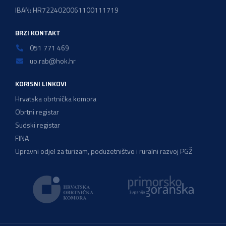
IBAN: HR7224020061100111719
BRZI KONTAKT
051 771 469
uo.rab@hok.hr
KORISNI LINKOVI
Hrvatska obrtnička komora
Obrtni registar
Sudski registar
FINA
Upravni odjel za turizam, poduzetništvo i ruralni razvoj PGŽ