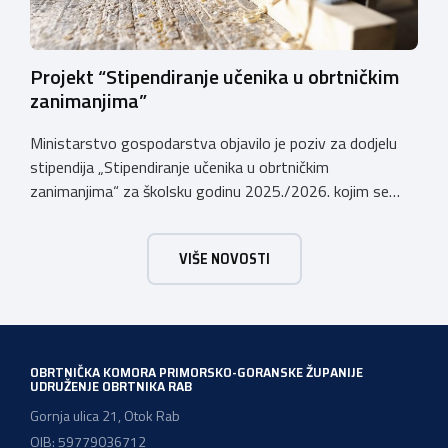
Projekt “Stipendiranje učenika u obrtničkim
zanimanjima”
Ministarstvo gospodarstva objavilo je poziv za dodjelu
stipendija „Stipendiranje učenika u obrtničkim
zanimanjima“ za školsku godinu 2025./2026. kojim se
dodjeljuju stipendije učenicima koji se u školskoj godini
2025./2026. obrazuju temeljem programa/kurikula u
VIŠE NOVOSTI
trogodišnjem trajanju za stjecanje deficitarnih obrtničkih
zanimanja, sukladno Preporukama za obrazovnu upisnu
politiku i politiku stipendiranja za 2025. i 2026. godinu,
Hrvatskog zavoda za zapošljavanje, […]
OBRTNIČKA KOMORA PRIMORSKO-GORANSKE ŽUPANIJE
UDRUŽENJE OBRTNIKA RAB
Gornja ulica 21, Otok Rab
OIB: 59779036712