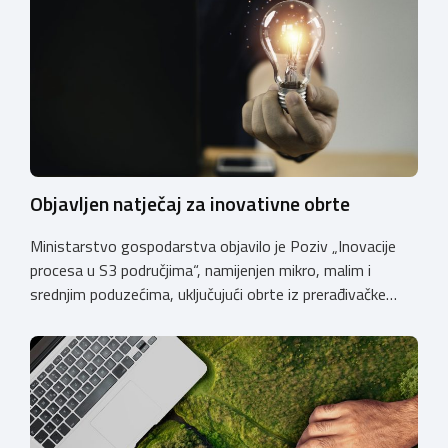
Objavljen natječaj za inovativne obrte
Ministarstvo gospodarstva objavilo je Poziv „Inovacije
procesa u S3 područjima“, namijenjen mikro, malim i
srednjim poduzećima, uključujući obrte iz prerađivačke
industrije, koji razvijaju inovativne proizvode i žele ih
uspješnije plasirati na tržište kroz modernizaciju poslovnih
procesa. Poziv se provodi u okviru PKK 2021. – 2027. Cilj
Poziva je potaknuti uvođenje inovacija procesa i
organizacije poslovanja koje […]