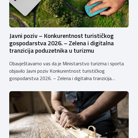
Javni poziv – Konkurentnost turističkog
gospodarstva 2026. – Zelena i digitalna
tranzicija poduzetnika u turizmu
Obavještavamo vas da je Ministarstvo turizma i sporta
objavilo Javni poziv Konkurentnost turističkog
gospodarstva 2026. – Zelena i digitalna tranzicija
poduzetnika u turizmu za dodjelu bespovratnih potpora
male vrijednosti u ukupnom iznosu od 3.403.640,00 €.
Program je namijenjen subjektima malog gospodarstva
registriranim za ugostiteljske i/ili turističke djelatnosti,
obiteljskim poljoprivrednim
gospodarstvima/poljoprivrednicima koja su registrirana
za pružanje […]