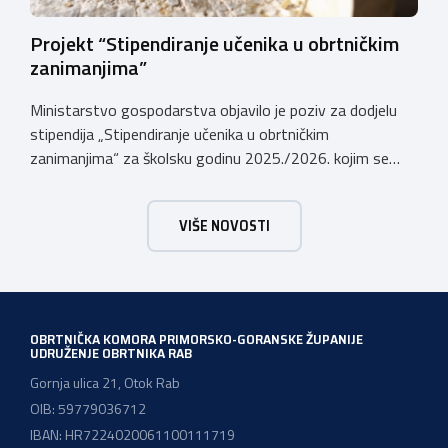
Projekt “Stipendiranje učenika u obrtničkim
zanimanjima”
Ministarstvo gospodarstva objavilo je poziv za dodjelu
stipendija „Stipendiranje učenika u obrtničkim
zanimanjima“ za školsku godinu 2025./2026. kojim se
dodjeljuju stipendije učenicima koji se u školskoj godini
2025./2026. obrazuju temeljem programa/kurikula u
VIŠE NOVOSTI
trogodišnjem trajanju za stjecanje deficitarnih obrtničkih
zanimanja, sukladno Preporukama za obrazovnu upisnu
politiku i politiku stipendiranja za 2025. i 2026. godinu,
Hrvatskog zavoda za zapošljavanje, […]
OBRTNIČKA KOMORA PRIMORSKO-GORANSKE ŽUPANIJE
UDRUŽENJE OBRTNIKA RAB
Gornja ulica 21, Otok Rab
OIB: 59779036712
IBAN: HR7224020061100111719