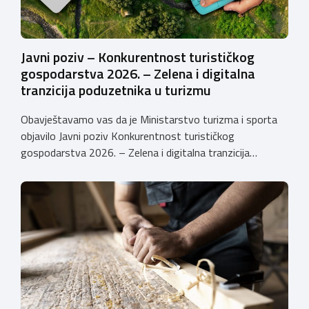
Javni poziv – Konkurentnost turističkog
gospodarstva 2026. – Zelena i digitalna
tranzicija poduzetnika u turizmu
Obavještavamo vas da je Ministarstvo turizma i sporta
objavilo Javni poziv Konkurentnost turističkog
gospodarstva 2026. – Zelena i digitalna tranzicija
poduzetnika u turizmu za dodjelu bespovratnih potpora
male vrijednosti u ukupnom iznosu od 3.403.640,00 €.
Program je namijenjen subjektima malog gospodarstva
registriranim za ugostiteljske i/ili turističke djelatnosti,
obiteljskim poljoprivrednim
gospodarstvima/poljoprivrednicima koja su registrirana
za pružanje […]