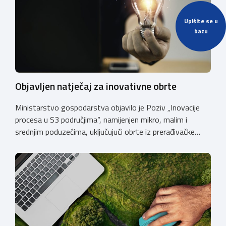
Upišite se u
bazu
Objavljen natječaj za inovativne obrte
Ministarstvo gospodarstva objavilo je Poziv „Inovacije
procesa u S3 područjima“, namijenjen mikro, malim i
srednjim poduzećima, uključujući obrte iz prerađivačke
industrije, koji razvijaju inovativne proizvode i žele ih
uspješnije plasirati na tržište kroz modernizaciju poslovnih
procesa. Poziv se provodi u okviru PKK 2021. – 2027. Cilj
Poziva je potaknuti uvođenje inovacija procesa i
organizacije poslovanja koje […]