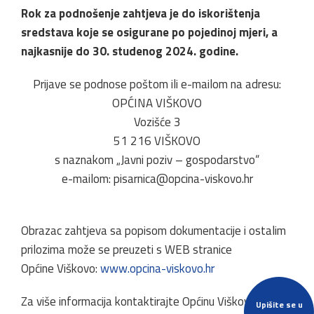
Rok za podnošenje zahtjeva je do iskorištenja
sredstava koje se osigurane po pojedinoj mjeri, a
najkasnije do 30. studenog 2024. godine.
Prijave se podnose poštom ili e-mailom na adresu:
OPĆINA VIŠKOVO
Vozišće 3
51 216 VIŠKOVO
s naznakom „Javni poziv – gospodarstvo“
e-mailom: pisarnica@opcina-viskovo.hr
Obrazac zahtjeva sa popisom dokumentacije i ostalim
prilozima može se preuzeti s WEB stranice
Općine Viškovo:
www.opcina-viskovo.hr
Za više informacija kontaktirajte Općinu Viškovo putem
Upišite se u