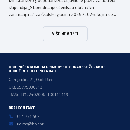
Ministarstvo gospodarstva objavilo je poziv za dodjelu
stipendija „Stipendiranje učenika u obrtničkim
zanimanjima“ za školsku godinu 2025./2026. kojim se
dodjeljuju stipendije učenicima koji se u školskoj godini
2025./2026. obrazuju temeljem programa/kurikula u
VIŠE NOVOSTI
trogodišnjem trajanju za stjecanje deficitarnih obrtničkih
zanimanja, sukladno Preporukama za obrazovnu upisnu
politiku i politiku stipendiranja za 2025. i 2026. godinu,
Hrvatskog zavoda za zapošljavanje, […]
OBRTNIČKA KOMORA PRIMORSKO-GORANSKE ŽUPANIJE
UDRUŽENJE OBRTNIKA RAB
Gornja ulica 21, Otok Rab
OIB: 59779036712
IBAN: HR7224020061100111719
BRZI KONTAKT
051 771 469
uo.rab@hok.hr