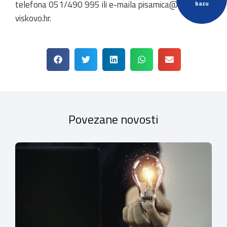
telefona 051/490 995 ili e-maila pisarnica@opcina-
bazu
viskovo.hr.
Povezane novosti