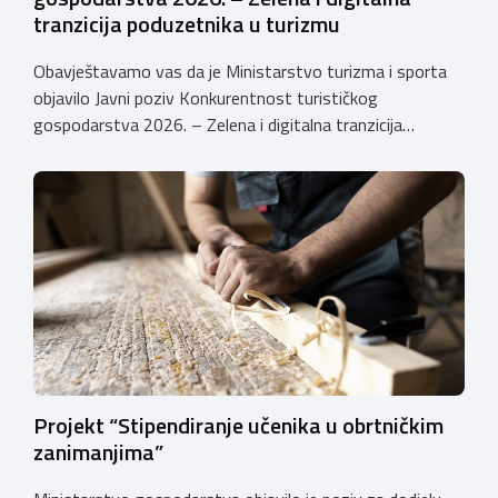
tranzicija poduzetnika u turizmu
Obavještavamo vas da je Ministarstvo turizma i sporta
objavilo Javni poziv Konkurentnost turističkog
gospodarstva 2026. – Zelena i digitalna tranzicija
poduzetnika u turizmu za dodjelu bespovratnih potpora
male vrijednosti u ukupnom iznosu od 3.403.640,00 €.
Program je namijenjen subjektima malog gospodarstva
registriranim za ugostiteljske i/ili turističke djelatnosti,
obiteljskim poljoprivrednim
gospodarstvima/poljoprivrednicima koja su registrirana
za pružanje […]
Projekt “Stipendiranje učenika u obrtničkim
zanimanjima”