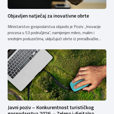
Objavljen natječaj za inovativne obrte
Ministarstvo gospodarstva objavilo je Poziv „Inovacije
procesa u S3 područjima“, namijenjen mikro, malim i
srednjim poduzećima, uključujući obrte iz prerađivačke
industrije, koji razvijaju inovativne proizvode i žele ih
uspješnije plasirati na tržište kroz modernizaciju poslovnih
procesa. Poziv se provodi u okviru PKK 2021. – 2027. Cilj
Poziva je potaknuti uvođenje inovacija procesa i
organizacije poslovanja koje […]
Javni poziv – Konkurentnost turističkog
gospodarstva 2026. – Zelena i digitalna