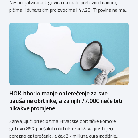
Nespecijalizirana trgovina na malo pretežno hranom,
pićima i duhanskim proizvodima i 47.25 Trgovina na malo
pićima, koji putem webshopa prodaju alkoholna pića, pića
koja sadrže alkohol i energetska pića dužni su uskladiti
svoje poslovne procese i osigurati tehničko rješenje za
vjerodostojnu provjeru punoljetnosti kupca putem
sustava e-Građani ili putem mobilne […]
HOK izborio manje opterećenje za sve
paušalne obrtnike, a za njih 77.000 neće biti
nikakve promjene
Zahvaljujući prijedlozima Hrvatske obrtničke komore
gotovo 85% paušalnih obrtnika zadržava postojeće
porezno opterećenje, a čak 27 milijuna eura godišnje