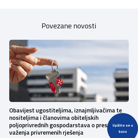
Povezane novosti
Obavijest ugostiteljima, iznajmljivačima te
nositeljima i članovima obiteljskih
poljoprivrednih gospodarstava o prestanku
Upišite se u
važenja privremenih rješenja
bazu