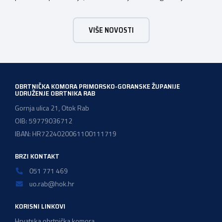
ostat će hrvatskim obrtnicima Hrvatska obrtnička
komora pozdravlja odluku Vlade Republike Hrvatske da u
VIŠE NOVOSTI
konačnom prijedlogu poreznih izmjena prihvati ključne
prijedloge HOK-a iznesene tijekom intenzivnog dijaloga s
Ministarstvom financija. Najvažniji među njima jest
zadržavanje postojećeg modela […]
OBRTNIČKA KOMORA PRIMORSKO-GORANSKE ŽUPANIJE
UDRUŽENJE OBRTNIKA RAB
Gornja ulica 21, Otok Rab
OIB: 59779036712
IBAN: HR7224020061100111719
BRZI KONTAKT
051 771 469
uo.rab@hok.hr
KORISNI LINKOVI
Hrvatska obrtnička komora