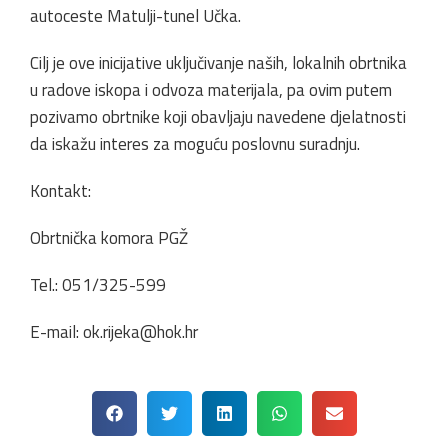
autoceste Matulji-tunel Učka.
Cilj je ove inicijative uključivanje naših, lokalnih obrtnika
u radove iskopa i odvoza materijala, pa ovim putem
pozivamo obrtnike koji obavljaju navedene djelatnosti
da iskažu interes za moguću poslovnu suradnju.
Kontakt:
Obrtnička komora PGŽ
Tel.: 051/325-599
E-mail: ok.rijeka@hok.hr