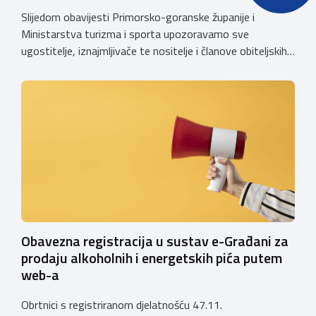
Slijedom obavijesti Primorsko-goranske županije i
Ministarstva turizma i sporta upozoravamo sve
ugostitelje, iznajmljivače te nositelje i članove obiteljskih
poljoprivrednih gospodarstava o prestanku važenja
privremenih rješenja izdanih sukladno Zakonu o
ugostiteljskoj djelatnosti. Ministarstvo podsjeća da se od
1. siječnja 2025. godine više ne mogu podnositi novi
zahtjevi za izdavanje privremenih rješenja, dok već izdana
privremena rješenja […]
Obavezna registracija u sustav e-Građani za
prodaju alkoholnih i energetskih pića putem
web-a
Obrtnici s registriranom djelatnošću 47.11.