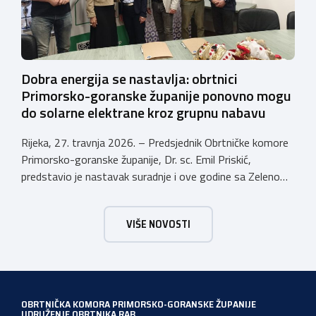
Dobra energija se nastavlja: obrtnici
Primorsko-goranske županije ponovno mogu
do solarne elektrane kroz grupnu nabavu
Rijeka, 27. travnja 2026. – Predsjednik Obrtničke komore
Primorsko-goranske županije, Dr. sc. Emil Priskić,
predstavio je nastavak suradnje i ove godine sa Zelenom
energetskom zadrugom (ZEZ) u sklopu koje obrtnici
Primorsko-goranske županije mogu sudjelovati u grupnoj
VIŠE NOVOSTI
nabavi opreme solarnih elektrana te si tako osigurati
brojne pogodnosti koje povećavaju isplativost ulaganja u
vlastitu proizvodnju energije. „Danas […]
OBRTNIČKA KOMORA PRIMORSKO-GORANSKE ŽUPANIJE
UDRUŽENJE OBRTNIKA RAB