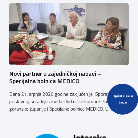
Novi partner u zajedničkoj nabavi –
Specijalna bolnica MEDICO
Dana 21. srpnja 2026.godine zaključen je Sporazum o
Upišite se u
poslovnoj suradnji između Obrtničke komore Primorsko-
bazu
goranske županije i Specijalne bolnice MEDICO. U
ime Obrtničke komore Primorsko-goranske županije
sporazum je zaključio predsjednik dr.sc. Emil Priskić, a u
ime Specijalne bolnice MEDICO, v.d. ravnatelja dr.sc. Aron