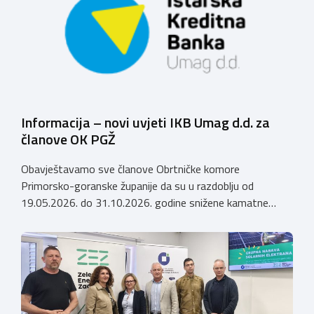
Grubešić, dr.med. Sporazumom se definiraju povoljniji
uvjeti za obrtnike, članove Komore, njihove zaposlenike
te članove uže obitelji obrtnika […]
Informacija – novi uvjeti IKB Umag d.d. za
članove OK PGŽ
Obavještavamo sve članove Obrtničke komore
Primorsko-goranske županije da su u razdoblju od
19.05.2026. do 31.10.2026. godine snižene kamatne
stope (AKCIJA do 31.10.2026.) po kreditima koje Istarska
kreditna banka Umag d.d. odobrava članovima Obrtničke
komore Primorsko-goranske županije, a temeljem
Sporazuma o poslovnoj suradnji za 2026. godinu
zaključenog 9. prosinca 2025. godine, prema sljedećem:
Krediti za namjene […]