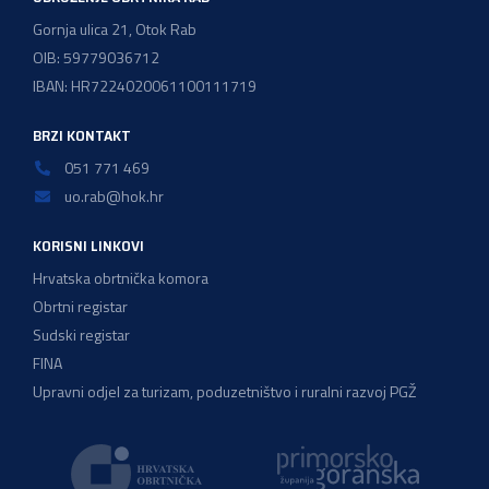
Gornja ulica 21, Otok Rab
OIB: 59779036712
IBAN: HR7224020061100111719
BRZI KONTAKT
051 771 469
uo.rab@hok.hr
KORISNI LINKOVI
Hrvatska obrtnička komora
Obrtni registar
Sudski registar
FINA
Upravni odjel za turizam, poduzetništvo i ruralni razvoj PGŽ