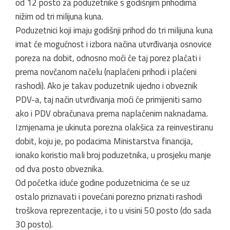
od 12 posto za poduzetnike s godišnjim prihodima
nižim od tri milijuna kuna.
Poduzetnici koji imaju godišnji prihod do tri milijuna kuna
imat će mogućnost i izbora načina utvrđivanja osnovice
poreza na dobit, odnosno moći će taj porez plaćati i
prema novčanom načelu (naplaćeni prihodi i plaćeni
rashodi). Ako je takav poduzetnik ujedno i obveznik
PDV-a, taj način utvrđivanja moći će primijeniti samo
ako i PDV obračunava prema naplaćenim naknadama.
Izmjenama je ukinuta porezna olakšica za reinvestiranu
dobit, koju je, po podacima Ministarstva financija,
ionako koristio mali broj poduzetnika, u prosjeku manje
od dva posto obveznika.
Od početka iduće godine poduzetnicima će se uz
ostalo priznavati i povećani porezno priznati rashodi
troškova reprezentacije, i to u visini 50 posto (do sada
30 posto).