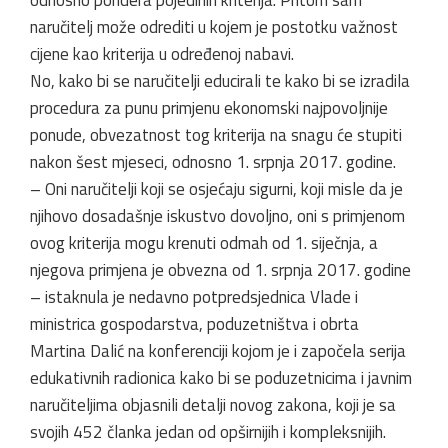
naručitelj može odrediti u kojem je postotku važnost
cijene kao kriterija u određenoj nabavi.
No, kako bi se naručitelji educirali te kako bi se izradila
procedura za punu primjenu ekonomski najpovoljnije
ponude, obvezatnost tog kriterija na snagu će stupiti
nakon šest mjeseci, odnosno 1. srpnja 2017. godine.
– Oni naručitelji koji se osjećaju sigurni, koji misle da je
njihovo dosadašnje iskustvo dovoljno, oni s primjenom
ovog kriterija mogu krenuti odmah od 1. siječnja, a
njegova primjena je obvezna od 1. srpnja 2017. godine
– istaknula je nedavno potpredsjednica Vlade i
ministrica gospodarstva, poduzetništva i obrta
Martina Dalić na konferenciji kojom je i započela serija
edukativnih radionica kako bi se poduzetnicima i javnim
naručiteljima objasnili detalji novog zakona, koji je sa
svojih 452 članka jedan od opširnijih i kompleksnijih.