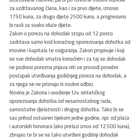
za uzdržavanog člana, kao i za prvo dijete, iznosio
1750 kuna, za drugo dijete 2500 kuna, a progresivno
bi rasli za svako iduće dijete.
Zakon o porezu na dohodak stopu od 12 posto
zadržava samo kod konačnog oporezivanja dohotka od
imovine i kapitala te osiguranja. Zakon propisuje i koji
se sve dohodak smatra konačnim i za taj se dohodak
ne podnosi porezna prijava niti se provodi posebni
postupak utvrđivanja godišnjeg poreza na dohodak, a
za njega se ne priznaju ni osobni odbici.
Novina je Zakona i uvođenje tzv. sintetičkog
oporezivanja dohotka od nesamostalnog rada,
samostalne djelatnosti i drugog dohotka. Tako bi se
sav prihod ostvaren tijekom jedne godine, npr. od plaća
i autorskih honorara (ako prelazi iznos od 12.500 kuna),
zbrajao te bi se na tako utvrđeni godišnji dohodak