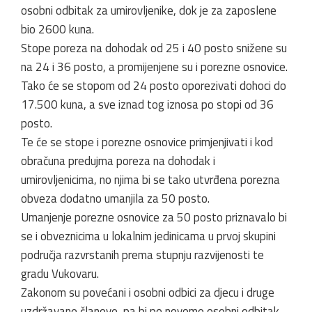
osobni odbitak za umirovljenike, dok je za zaposlene
bio 2600 kuna.
Stope poreza na dohodak od 25 i 40 posto snižene su
na 24 i 36 posto, a promijenjene su i porezne osnovice.
Tako će se stopom od 24 posto oporezivati dohoci do
17.500 kuna, a sve iznad tog iznosa po stopi od 36
posto.
Te će se stope i porezne osnovice primjenjivati i kod
obračuna predujma poreza na dohodak i
umirovljenicima, no njima bi se tako utvrđena porezna
obveza dodatno umanjila za 50 posto.
Umanjenje porezne osnovice za 50 posto priznavalo bi
se i obveznicima u lokalnim jedinicama u prvoj skupini
područja razvrstanih prema stupnju razvijenosti te
gradu Vukovaru.
Zakonom su povećani i osobni odbici za djecu i druge
uzdržavane članove, pa bi po novome osobni odbitak