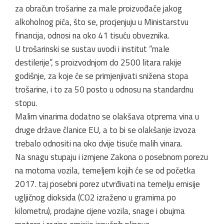
za obračun trošarine za male proizvođače jakog
alkoholnog pića, što se, procjenjuju u Ministarstvu
financija, odnosi na oko 41 tisuću obveznika.
U trošarinski se sustav uvodi i institut “male
destilerije”, s proizvodnjom do 2500 litara rakije
godišnje, za koje će se primjenjivati snižena stopa
trošarine, i to za 50 posto u odnosu na standardnu
stopu.
Malim vinarima dodatno se olakšava otprema vina u
druge države članice EU, a to bi se olakšanje izvoza
trebalo odnositi na oko dvije tisuće malih vinara.
Na snagu stupaju i izmjene Zakona o posebnom porezu
na motorna vozila, temeljem kojih će se od početka
2017. taj posebni porez utvrđivati na temelju emisije
ugljičnog dioksida (CO2 izraženo u gramima po
kilometru), prodajne cijene vozila, snage i obujma