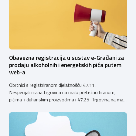
1. siječnja 2025. godine više ne mogu podnositi novi
zahtjevi za izdavanje privremenih rješenja, dok već izdana
privremena rješenja […]
Obavezna registracija u sustav e-Građani za
prodaju alkoholnih i energetskih pića putem
web-a
Obrtnici s registriranom djelatnošću 47.11.
Nespecijalizirana trgovina na malo pretežno hranom,
pićima i duhanskim proizvodima i 47.25 Trgovina na malo
pićima, koji putem webshopa prodaju alkoholna pića, pića
koja sadrže alkohol i energetska pića dužni su uskladiti
svoje poslovne procese i osigurati tehničko rješenje za
vjerodostojnu provjeru punoljetnosti kupca putem