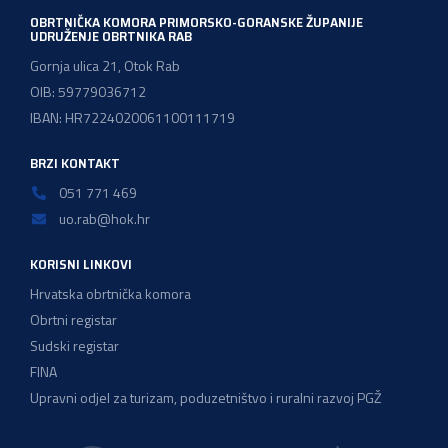
OBRTNIČKA KOMORA PRIMORSKO-GORANSKE ŽUPANIJE
UDRUŽENJE OBRTNIKA RAB
Gornja ulica 21, Otok Rab
OIB: 59779036712
IBAN: HR7224020061100111719
BRZI KONTAKT
051 771 469
uo.rab@hok.hr
KORISNI LINKOVI
Hrvatska obrtnička komora
Obrtni registar
Sudski registar
FINA
Upravni odjel za turizam, poduzetništvo i ruralni razvoj PGŽ