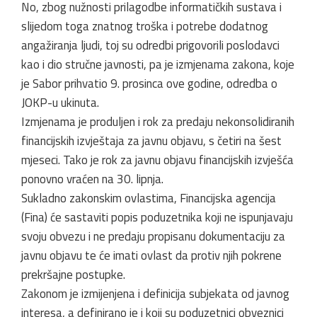
No, zbog nužnosti prilagodbe informatičkih sustava i
slijedom toga znatnog troška i potrebe dodatnog
angažiranja ljudi, toj su odredbi prigovorili poslodavci
kao i dio stručne javnosti, pa je izmjenama zakona, koje
je Sabor prihvatio 9. prosinca ove godine, odredba o
JOKP-u ukinuta.
Izmjenama je produljen i rok za predaju nekonsolidiranih
financijskih izvještaja za javnu objavu, s četiri na šest
mjeseci. Tako je rok za javnu objavu financijskih izvješća
ponovno vraćen na 30. lipnja.
Sukladno zakonskim ovlastima, Financijska agencija
(Fina) će sastaviti popis poduzetnika koji ne ispunjavaju
svoju obvezu i ne predaju propisanu dokumentaciju za
javnu objavu te će imati ovlast da protiv njih pokrene
prekršajne postupke.
Zakonom je izmijenjena i definicija subjekata od javnog
interesa, a definirano je i koji su poduzetnici obveznici