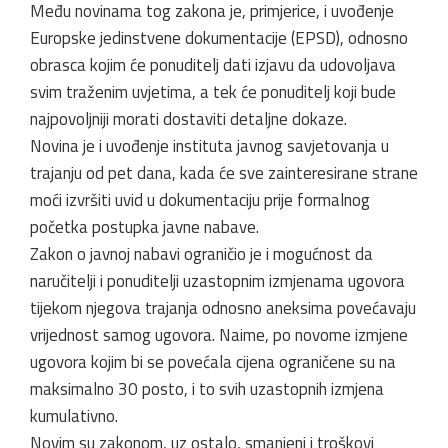
Među novinama tog zakona je, primjerice, i uvođenje
Europske jedinstvene dokumentacije (EPSD), odnosno
obrasca kojim će ponuditelj dati izjavu da udovoljava
svim traženim uvjetima, a tek će ponuditelj koji bude
najpovoljniji morati dostaviti detaljne dokaze.
Novina je i uvođenje instituta javnog savjetovanja u
trajanju od pet dana, kada će sve zainteresirane strane
moći izvršiti uvid u dokumentaciju prije formalnog
početka postupka javne nabave.
Zakon o javnoj nabavi ograničio je i mogućnost da
naručitelji i ponuditelji uzastopnim izmjenama ugovora
tijekom njegova trajanja odnosno aneksima povećavaju
vrijednost samog ugovora. Naime, po novome izmjene
ugovora kojim bi se povećala cijena ograničene su na
maksimalno 30 posto, i to svih uzastopnih izmjena
kumulativno.
Novim su zakonom, uz ostalo, smanjeni i troškovi