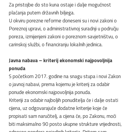
Za pristojbe do sto kuna ostaje i dalje mogućnost
plaćanja putem državnih biljega.
U okviru porezne reforme doneseni su i novi zakoni o
Poreznoj upravi, o administrativnoj suradnji u području
poreza, izmijenjeni zakoni o poreznom savjetništvu, o
carinskoj službi, o financiranju lokalnih jedinica.
Javna nabava – kriterij ekonomski najpovoljnija
ponuda
S početkom 2017. godine na snagu stupa i novi Zakon
o javnoj nabavi, prema kojemu je kriterij za odabir
ponude ekonomski najpovoljnija ponuda.
Kriteriji za odabir najboljih ponuditelja će i dalje ostati
cijena, uz odgovarajuće dodatne kriterije koje će
propisati sam naručitelj, a cijena će, po Zakonu, moći
biti maksimalno 90 posto ukupne strukture vrijednosti,
odnosno pondera pojedinih kriterija. Pritom sam