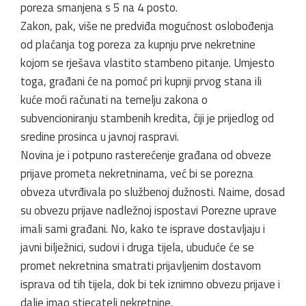
poreza smanjena s 5 na 4 posto.
Zakon, pak, više ne predviđa mogućnost oslobođenja
od plaćanja tog poreza za kupnju prve nekretnine
kojom se rješava vlastito stambeno pitanje. Umjesto
toga, građani će na pomoć pri kupnji prvog stana ili
kuće moći računati na temelju zakona o
subvencioniranju stambenih kredita, čiji je prijedlog od
sredine prosinca u javnoj raspravi.
Novina je i potpuno rasterećenje građana od obveze
prijave prometa nekretninama, već bi se porezna
obveza utvrđivala po službenoj dužnosti. Naime, dosad
su obvezu prijave nadležnoj ispostavi Porezne uprave
imali sami građani. No, kako te isprave dostavljaju i
javni bilježnici, sudovi i druga tijela, ubuduće će se
promet nekretnina smatrati prijavljenim dostavom
isprava od tih tijela, dok bi tek iznimno obvezu prijave i
dalje imao stjecatelj nekretnine.