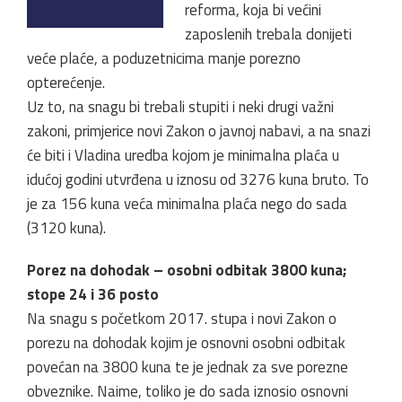
reforma, koja bi većini
zaposlenih trebala donijeti
veće plaće, a poduzetnicima manje porezno
opterećenje.
Uz to, na snagu bi trebali stupiti i neki drugi važni
zakoni, primjerice novi Zakon o javnoj nabavi, a na snazi
će biti i Vladina uredba kojom je minimalna plaća u
idućoj godini utvrđena u iznosu od 3276 kuna bruto. To
je za 156 kuna veća minimalna plaća nego do sada
(3120 kuna).
Porez na dohodak – osobni odbitak 3800 kuna;
stope 24 i 36 posto
Na snagu s početkom 2017. stupa i novi Zakon o
porezu na dohodak kojim je osnovni osobni odbitak
povećan na 3800 kuna te je jednak za sve porezne
obveznike. Naime, toliko je do sada iznosio osnovni