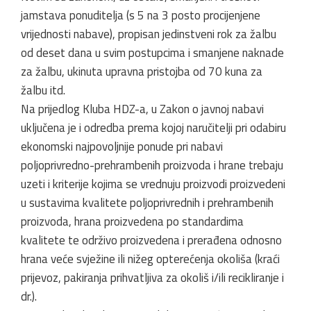
jamstava ponuditelja (s 5 na 3 posto procijenjene
vrijednosti nabave), propisan jedinstveni rok za žalbu
od deset dana u svim postupcima i smanjene naknade
za žalbu, ukinuta upravna pristojba od 70 kuna za
žalbu itd.
Na prijedlog Kluba HDZ-a, u Zakon o javnoj nabavi
uključena je i odredba prema kojoj naručitelji pri odabiru
ekonomski najpovoljnije ponude pri nabavi
poljoprivredno-prehrambenih proizvoda i hrane trebaju
uzeti i kriterije kojima se vrednuju proizvodi proizvedeni
u sustavima kvalitete poljoprivrednih i prehrambenih
proizvoda, hrana proizvedena po standardima
kvalitete te održivo proizvedena i prerađena odnosno
hrana veće svježine ili nižeg opterećenja okoliša (kraći
prijevoz, pakiranja prihvatljiva za okoliš i/ili recikliranje i
dr.).