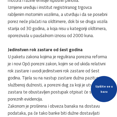
motora i razine emisije ispušnih plinova.
Izmjene uređuju i institut registriranog trgovca
rabljenim motornim vozilima, a utvrđuju i da se posebni
porez neće plaćati na oldtimere, dok bi se druga vozila
starija od 30 godina, a koja nisu u kategoriji oldtimera,
oporezivala u paušalnom iznosu od 2000 kuna.
Jedinstven rok zastare od šest godina
U paketu zakona kojima je regulirana porezna reforma
je i novi Opći porezni zakon, kojim se od ukida relativni
rok zastare i uvodi jedinstveni rok zastare od šest
godina. Tijela su na nastup zastare dužna paziti po
službenoj dužnosti, a porezni dug za koji je utvrđena
Upišite se u
zastara te obustavljen postupak otpisat će se iz
bazu
poreznih evidencija.
Zakonom je proširena i obveza banaka na dostavu
podataka, pa će tako banke biti dužne dostavljati