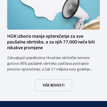
sustava e-Građani ili putem mobilne […]
HOK izborio manje opterećenje za sve
paušalne obrtnike, a za njih 77.000 neće biti
nikakve promjene
Zahvaljujući prijedlozima Hrvatske obrtničke komore
gotovo 85% paušalnih obrtnika zadržava postojeće
porezno opterećenje, a čak 27 milijuna eura godišnje
ostat će hrvatskim obrtnicima Hrvatska obrtnička
komora pozdravlja odluku Vlade Republike Hrvatske da u
VIŠE NOVOSTI
konačnom prijedlogu poreznih izmjena prihvati ključne
prijedloge HOK-a iznesene tijekom intenzivnog dijaloga s
Ministarstvom financija. Najvažniji među njima jest
zadržavanje postojećeg modela […]