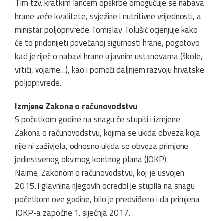
Tim tzv. kratkim lancem opskrbe omogućuje se nabava
hrane veće kvalitete, svježine i nutritivne vrijednosti, a
ministar poljoprivrede Tomislav Tolušić ocjenjuje kako
će to pridonijeti povećanoj sigurnosti hrane, pogotovo
kad je riječ o nabavi hrane u javnim ustanovama (škole,
vrtići, vojarne…), kao i pomoći daljnjem razvoju hrvatske
poljoprivrede.
Izmjene Zakona o računovodstvu
S početkom godine na snagu će stupiti i izmjene
Zakona o računovodstvu, kojima se ukida obveza koja
nije ni zaživjela, odnosno ukida se obveza primjene
jedinstvenog okvirnog kontnog plana (JOKP).
Naime, Zakonom o računovodstvu, koji je usvojen
2015. i glavnina njegovih odredbi je stupila na snagu
početkom ove godine, bilo je predviđeno i da primjena
JOKP-a započne 1. siječnja 2017.