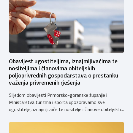
Obavijest ugostiteljima, iznajmljivačima te
nositeljima i članovima obiteljskih
poljoprivrednih gospodarstava o prestanku
važenja privremenih rješenja
Slijedom obavijesti Primorsko-goranske županije i
Ministarstva turizma i sporta upozoravamo sve
ugostitelje, iznajmljivače te nositelje i članove obiteljskih
poljoprivrednih gospodarstava o prestanku važenja
privremenih rješenja izdanih sukladno Zakonu o
ugostiteljskoj djelatnosti. Ministarstvo podsjeća da se od