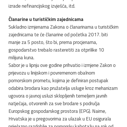
izrade nefinancijskog izvješća, itd.
Članarine u turističkim zajednicama
Sukladno izmjenama Zakona o članarinama u turističkim
zajednicama te će članarine od početka 2017. biti
manje za 5 posto, što bi, prema procjenama,
gospodarstvo trebalo rasteretiti za otprilike 10
milijuna kuna.
Sabor je u lipnju ove godine prihvatio i izmjene Zakon o
prijevozu u linijskom i povremenom obalnom
pomorskom prometu, kojima je definiran postupak
odabira brodara kao pružatelja usluge kroz mehanizam
ugovora o javnoj usluzi sklopljenih temeljem javnih
natječaja, otvorenih za sve brodare s područja
Europskog gospodarskog prostora (EPG). Naime,
Hrvatska je u pregovorima za ulazak u EU osigurala
prijelazno razdoblje za pomorsku kabotažu na rok od