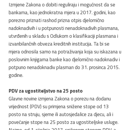
Izmjene Zakona o dobiti reguliraju i mogućnost da se
bankama, kao jednokratna mjera u 2017. godini, kao
porezno priznati rashod prizna otpis djelomično
nadoknadivih i u potpunosti nenadoknadivih plasmana,
utvrđenih u skladu s Odlukom o klasifikaciji plasmana i
izvanbilančnih obveza kreditnih institucija. Ta bi se
mjera odnosila samo na potraživanja koja su iskazana u
poslovnim knjigama banke kao djelomično nadoknadiv i
potpuno nenadoknadiv plasman do 31. prosinca 2015.
godine.
PDV za ugostiteljstvo na 25 posto
Glavne novine izmjena Zakona o porezu na dodanu
vrijednost (PDV) su primjena snižene stope od 13
posto na struju, sjeme ili autosjedalice za djecu, ali i
povećanje stope na 25 posto za ugostiteljske usluge.
Naime, od 1. siječnja 2017. sniženom stopom PDV-a