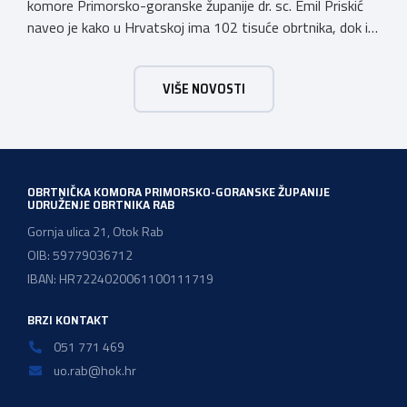
komore Primorsko-goranske županije dr. sc. Emil Priskić
naveo je kako u Hrvatskoj ima 102 tisuće obrtnika, dok ih
je u Primorsko-goranskoj županiji na kraju 2022. godine
bilo gotovo 9 880. Kako obrtnici donose gotovo desetinu
VIŠE NOVOSTI
ukupnog iznosa godišnjih prihoda, odnosno oko 400
milijuna eura, jedan od […]
OBRTNIČKA KOMORA PRIMORSKO-GORANSKE ŽUPANIJE
UDRUŽENJE OBRTNIKA RAB
Gornja ulica 21, Otok Rab
OIB: 59779036712
IBAN: HR7224020061100111719
BRZI KONTAKT
051 771 469
uo.rab@hok.hr