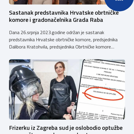
Sastanak predstavnika Hrvatske obrtničke
komore i gradonačelnika Grada Raba
Dana 26.srpnja 2023.godine održan je sastanak
predstavnika Hrvatske obrtničke komore, predsjednika
Dalibora Kratohvila, predsjednika Obrtničke komore
Primorsko-goranske županije i potpredsjednika HOK-a,
Emila Priskića, predsjednika Udruženja obrtnika Rab, Željka
Dumičića sa gradonačelnikom Grada Raba. Tom prilikom
dodjeljena je nagrada ZLATNI OBRT za više od 50 godina
poslovanja obrtu SANTINO, vlasnika Fabijana Delhyse. ”
Emil Priskić, predsjednik […]
Frizerku iz Zagreba sud je oslobodio optužbe