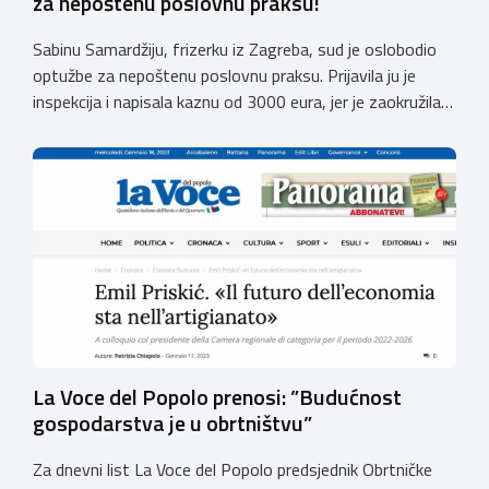
za nepoštenu poslovnu praksu!
Sabinu Samardžiju, frizerku iz Zagreba, sud je oslobodio
optužbe za nepoštenu poslovnu praksu. Prijavila ju je
inspekcija i napisala kaznu od 3000 eura, jer je zaokružila
cijene za 9 centi. Gđa. Sabina podnijela je prigovor na
kaznu, jer je tvrdila da je na povećanje bila primorana zbog
rasta nabavnih cijena. Prekršajni sud je uvažio njezin […]
La Voce del Popolo prenosi: ”Budućnost
gospodarstva je u obrtništvu”
Za dnevni list La Voce del Popolo predsjednik Obrtničke