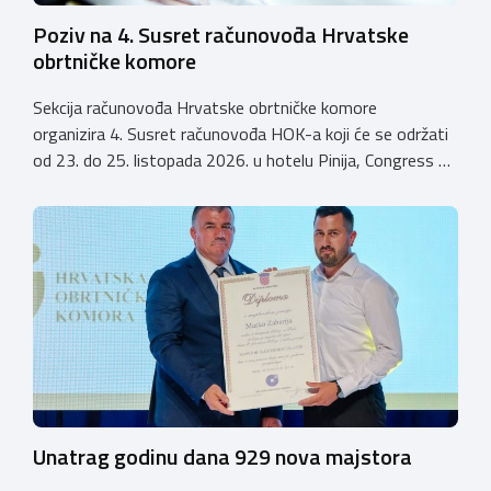
Poziv na 4. Susret računovođa Hrvatske
obrtničke komore
Sekcija računovođa Hrvatske obrtničke komore
organizira 4. Susret računovođa HOK-a koji će se održati
od 23. do 25. listopada 2026. u hotelu Pinija, Congress &
Event Center Zadar (Petrčane). Susret će službeno biti
otvoren u petak, 23. listopada 2026. u
poslijepodnevnim, uz uvodno predavanje i pozdrav
domaćina. Tijekom subote, 24. listopada, održavat će se
predavanja, interaktivne radionice te okrugli stolovi na
aktualne teme. […]
Unatrag godinu dana 929 nova majstora