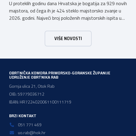
U proteklih godinu dana Hrvatska je bogatija za 929 novih
majstora, od čega ih je 424 steklo majstorsko zvanje u
2026. godini. Najveći broj položenih majstorskih ispita u
posljednjih godinu dana bio je u majstorskim zvanjima
majstor elektroinstalater, majstor frizer, majstor
VIŠE NOVOSTI
vodoinstalatera, instalatera grijanja i klimatizacije te
majstora automehaničara. Najveći broj navedenih
majstorskih ispita položeno […]
OBRTNIČKA KOMORA PRIMORSKO-GORANSKE ŽUPANIJE
UDRUŽENJE OBRTNIKA RAB
Gornja ulica 21, Otok Rab
OIB: 59779036712
IBAN: HR7224020061100111719
BRZI KONTAKT
051 771 469
uo.rab@hok.hr