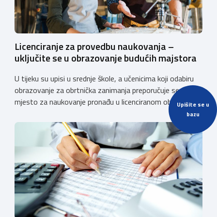
Licenciranje za provedbu naukovanja –
uključite se u obrazovanje budućih majstora
U tijeku su upisi u srednje škole, a učenicima koji odabiru
obrazovanje za obrtnička zanimanja preporučuje se da
mjesto za naukovanje pronađu u licenciranom obrtu ili
Upišite se u
pravnoj osobi. Hrvatska obrtnička komora poziva obrtnike
bazu
koji još nemaju licenciju da pokrenu postupak
licenciranja kako bi budućim učenicima omogućili
kvalitetno i sigurno stjecanje praktičnih znanja, a
istodobno ulagali u razvoj […]