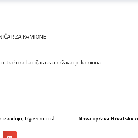
NIČAR ZA KAMIONE
o.o. traži mehaničara za održavanje kamiona.
Manufaktura, obrt za proizvodnju, trgovinu i usluge nudi razne domaće proizvode prirodnu kozmetiku, rukotvorine, poklon pakete…