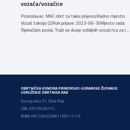
vozača/vozačice
Poslodavac: MAC obrt za taksi prijevozRadno mjesto:
Vozač taksija (2)Rok prijave: 2023-06-30Mjesto rada:
RijekaOpis posla: Traži se dvoje ozbiljnih vozač/ica za ra
u smjenama na taksi vozilu. Rad se obavlja preko
Cammeo aplikacije na području Rijeke i Opatije. Za sve
upite slobodno se obratite na mob. 0953858832
Branimir. Email: branimirsever@mac.comBroj telefona:
+385953858832
OBRTNIČKA KOMORA PRIMORSKO-GORANSKE ŽUPANIJE
UDRUŽENJE OBRTNIKA RAB
Gornja ulica 21, Otok Rab
OIB: 59779036712
IBAN: HR7224020061100111719