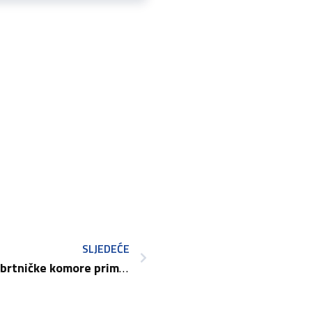
SLJEDEĆE
Nova uprava Hrvatske obrtničke komore primljena u Banske dvore