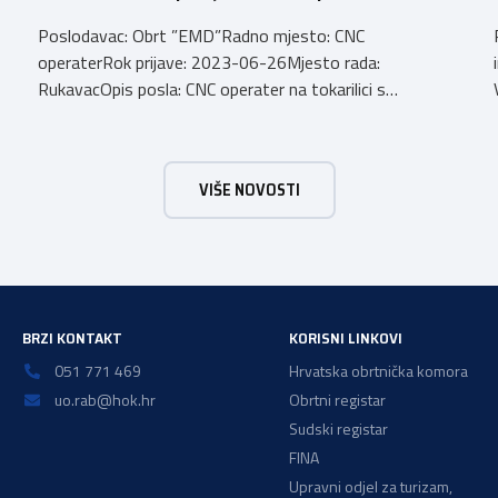
Poslodavac: Obrt ”EMD”Radno mjesto: CNC
operaterRok prijave: 2023-06-26Mjesto rada:
RukavacOpis posla: CNC operater na tokarilici s
d
iskustvom, znanje programiranja na Haas strojevima
prednost Email: info@emd.hrBroj telefona:
0915312911
VIŠE NOVOSTI
BRZI KONTAKT
KORISNI LINKOVI
051 771 469
Hrvatska obrtnička komora
uo.rab@hok.hr
Obrtni registar
Sudski registar
FINA
Upravni odjel za turizam,