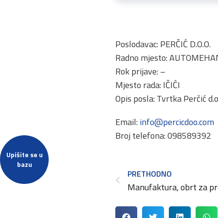
Poslodavac: PERČIĆ D.O.O.
Radno mjesto: AUTOMEHA
Rok prijave: –
Mjesto rada: IČIĆI
Opis posla: Tvrtka Perčić d.
Email:
info@percicdoo.com
Broj telefona: 098589392
Upišite se u
bazu
PRETHODNO