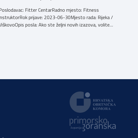
Poslodavac: Fitter CentarRadno mjesto: Fitness
instruktorRok prijave: 2023-06-30Mjesto rada: Rijeka /
ViškovoOpis posla: Ako ste željni novih izazova, volite
fleksibilno radno vrijeme, dobru atmosferu i razgovor s
ljudima, Fitter je pravo mjesto za vas !Komunikativnost,
energičnost, pozitivan stav prema radu i ljubaznost su
neke od osobina koje su ključne za biti kvalitetan osobni
trener. Email: […]