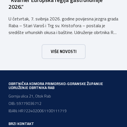
2026.”
U četvrtak, 7. svibnja 2026. godine povijesna jezgra grada
Raba – Stari Varoš i Trg sv. Kristofora – postala je
središte vrhunskih okusa i baštine. Udruženje obrtnika Rab
s ponosom je sudjelovalo u svečanom otvaranju
manifestacije kojom Kvarner i službeno započinje svoju
VIŠE NOVOSTI
godinu kao Europska regija gastronomije. Pod sloganom
Kvarner za stolom – Povratak baštini, […]
OBRTNIČKA KOMORA PRIMORSKO-GORANSKE ŽUPANIJE
UDRUŽENJE OBRTNIKA RAB
Gornja ulica 21, Otok Rab
OIB: 59779036712
IBAN: HR7224020061100111719
BRZI KONTAKT