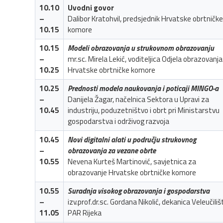
10.10
Uvodni govor
–
Dalibor Kratohvil, predsjednik Hrvatske obrtničke
10.15
komore
10.15
Modeli obrazovanja u strukovnom obrazovanju
–
mr.sc. Mirela Lekić, voditeljica Odjela obrazovanja
10.25
Hrvatske obrtničke komore
10.25
Prednosti modela naukovanja i poticaji MINGO-a
–
Danijela Žagar, načelnica Sektora u Upravi za
10.45
industriju, poduzetništvo i obrt pri Ministarstvu
gospodarstva i održivog razvoja
10.45
Novi digitalni alati u području strukovnog
–
obrazovanja za vezane obrte
10.55
Nevena Kurteš Martinović, savjetnica za
obrazovanje Hrvatske obrtničke komore
10.55
Suradnja visokog obrazovanja i gospodarstva
–
izv.prof.dr.sc. Gordana Nikolić, dekanica Veleučiliš
11.05
PAR Rijeka