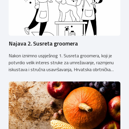
Najava 2. Susreta groomera
Nakon iznimno uspješnog 1. Susreta groomera, koji je
potvrdio velik interes struke za umrežavanje, razmjenu
iskustava i stručna usavršavanja, Hrvatska obrtnička
komora organizira 2. Susret groomera HOK-a, koji će se
održati 12. rujna u Kongresnom centru na Zagrebačkom
velesajmu. Susret će i ove godine okupiti groomere,
stručnjake i zaljubljenike u njegu pasa iz cijele Hrvatske,
[…]