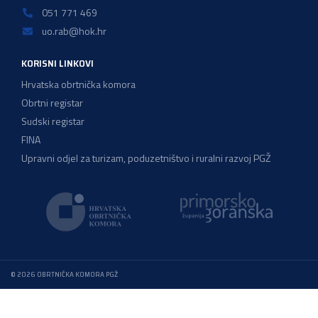
051 771 469
uo.rab@hok.hr
KORISNI LINKOVI
Hrvatska obrtnička komora
Obrtni registar
Sudski registar
FINA
Upravni odjel za turizam, poduzetništvo i ruralni razvoj PGŽ
© 2026 OBRTNIČKA KOMORA PGŽ