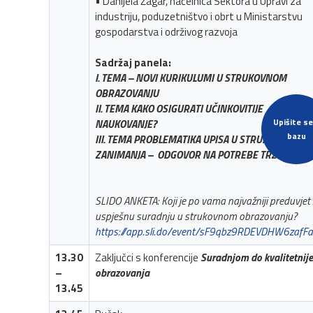
• Danijela Žagar, načelnica Sektora u Upravi za
industriju, poduzetništvo i obrt u Ministarstvu
gospodarstva i održivog razvoja
Sadržaj panela:
I. TEMA – NOVI KURIKULUMI U STRUKOVNOM
OBRAZOVANJU
II. TEMA KAKO OSIGURATI UČINKOVITIJE
Upišite se
NAUKOVANJE?
bazu
III. TEMA PROBLEMATIKA UPISA U STRUKOVNA
ZANIMANJA – ODGOVOR NA POTREBE TRŽIŠTA RA
SLIDO ANKETA: Koji je po vama najvažniji preduvjet
uspješnu suradnju u strukovnom obrazovanju?
https://app.sli.do/event/sF9qbz9RDEVDHW6zafF
13.30
Zaključci s konferencije
Suradnjom do kvalitetnij
–
obrazovanja
13.45