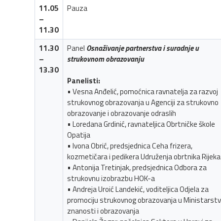
11.05
Pauza
–
11.30
11.30
Panel
Osnaživanje partnerstva i suradnje u
–
strukovnom obrazovanju
13.30
Panelisti:
• Vesna Anđelić, pomoćnica ravnatelja za razvoj
strukovnog obrazovanja u Agenciji za strukovno
obrazovanje i obrazovanje odraslih
• Loredana Grdinić, ravnateljica Obrtničke škole
Opatija
• Ivona Obrić, predsjednica Ceha frizera,
kozmetičara i pedikera Udruženja obrtnika Rijeka
• Antonija Tretinjak, predsjednica Odbora za
strukovnu izobrazbu HOK-a
• Andreja Uroić Landekić, voditeljica Odjela za
promociju strukovnog obrazovanja u Ministarst
znanosti i obrazovanja