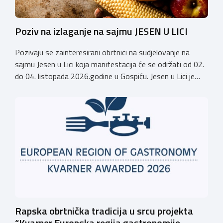
Poziv na izlaganje na sajmu JESEN U LICI
Pozivaju se zainteresirani obrtnici na sudjelovanje na
sajmu Jesen u Lici koja manifestacija će se održati od 02.
do 04. listopada 2026.godine u Gospiću. Jesen u Lici je
izložba tradicijskih proizvoda koja se po 28. puta održava
u Gospiću i prerasla je u najznačajnjiju gospodarsku,
kulturnu i etno manifestaciju na području Ličko-senjske
županije. Organizator izložbe […]
Rapska obrtnička tradicija u srcu projekta
“Kvarner Europska regija gastronomije