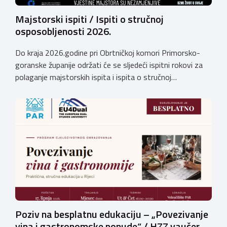
Majstorski ispiti / Ispiti o stručnoj
osposobljenosti 2026.
Do kraja 2026.godine pri Obrtničkoj komori Primorsko-
goranske županije održati će se sljedeći ispitni rokovi za
polaganje majstorskih ispita i ispita o stručnoj
osposobljenosti: MAJSTORSKI ISPITI – studeni /
prosinac 2026. Pri Obrtničkoj komori Primorsko-goranske
županije djeluju Komisije za polaganje majstorskih ispita
za sljedeća MAJSTORSKA ZVANJA: Za pristup ispitu
potrebno je priložiti: Potvrdu o radnom iskustvu […]
Poziv na besplatnu edukaciju – „Povezivanje
vina i gastronomske ponude“ / HZZ vaučer