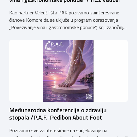
Kao partner Veleučilišta PAR pozivamo zainteresirane
članove Komore da se uključe u program obrazovanja
„Povezivanje vina i gastronomske ponude“, koji započinje
17. lipnja 2026. godine i održavat će se na Veleučilištu
PAR.Voditelj programa je dr. sc. Slobodan Ivanović,
profesor emeritus. Posebno ističemo kako je program za
sve polaznike potpuno besplatan, budući da se financira
putem […]
Međunarodna konferencija o zdravlju
stopala /P.A.F.-Pedibon About Foot
Pozivamo sve zainteresirane na sudjelovanje na