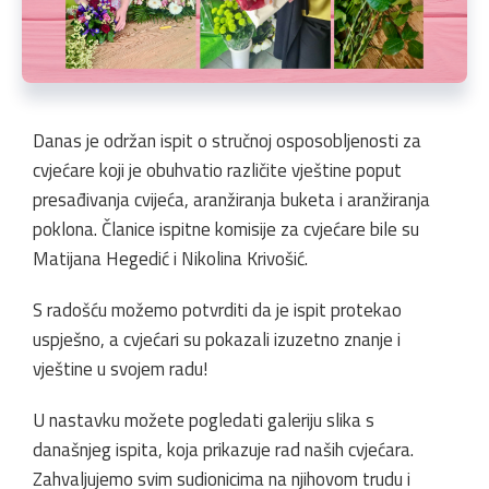
Danas je održan ispit o stručnoj osposobljenosti za
cvjećare koji je obuhvatio različite vještine poput
presađivanja cvijeća, aranžiranja buketa i aranžiranja
poklona. Članice ispitne komisije za cvjećare bile su
Matijana Hegedić i Nikolina Krivošić.
S radošću možemo potvrditi da je ispit protekao
uspješno, a cvjećari su pokazali izuzetno znanje i
vještine u svojem radu!
U nastavku možete pogledati galeriju slika s
današnjeg ispita, koja prikazuje rad naših cvjećara.
Zahvaljujemo svim sudionicima na njihovom trudu i