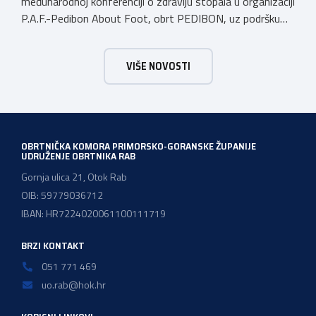
međunarodnoj konferenciji o zdravlju stopala u organizaciji
P.A.F.-Pedibon About Foot, obrt PEDIBON, uz podršku
Obrtničke komore Primorsko-goranske županije i
Udruženja obrtnika Viškovo Kastav Klana Jelenje.
VIŠE NOVOSTI
Konferencija će se održati u subotu, dana 13. lipnja
2026.godine u hotelu Admiral u Opatiji u terminu od 09:00
do 18:00 sati. Konferencija je […]
OBRTNIČKA KOMORA PRIMORSKO-GORANSKE ŽUPANIJE
UDRUŽENJE OBRTNIKA RAB
Gornja ulica 21, Otok Rab
OIB: 59779036712
IBAN: HR7224020061100111719
BRZI KONTAKT
051 771 469
uo.rab@hok.hr