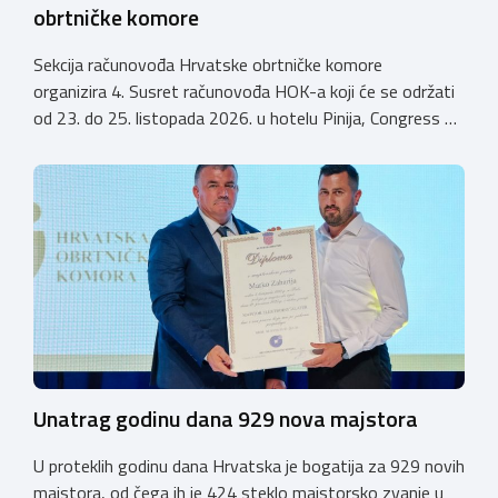
obrtničke komore
Sekcija računovođa Hrvatske obrtničke komore
organizira 4. Susret računovođa HOK-a koji će se održati
od 23. do 25. listopada 2026. u hotelu Pinija, Congress &
Event Center Zadar (Petrčane). Susret će službeno biti
otvoren u petak, 23. listopada 2026. u
poslijepodnevnim, uz uvodno predavanje i pozdrav
domaćina. Tijekom subote, 24. listopada, održavat će se
predavanja, interaktivne radionice te okrugli stolovi na
aktualne teme. […]
Unatrag godinu dana 929 nova majstora
U proteklih godinu dana Hrvatska je bogatija za 929 novih
majstora, od čega ih je 424 steklo majstorsko zvanje u