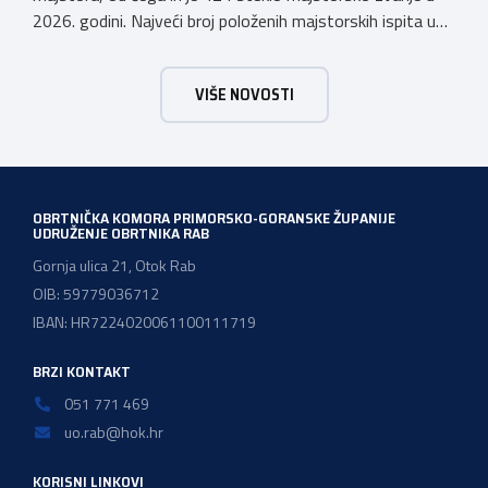
2026. godini. Najveći broj položenih majstorskih ispita u
posljednjih godinu dana bio je u majstorskim zvanjima
majstor elektroinstalater, majstor frizer, majstor
VIŠE NOVOSTI
vodoinstalatera, instalatera grijanja i klimatizacije te
majstora automehaničara. Najveći broj navedenih
majstorskih ispita položeno […]
OBRTNIČKA KOMORA PRIMORSKO-GORANSKE ŽUPANIJE
UDRUŽENJE OBRTNIKA RAB
Gornja ulica 21, Otok Rab
OIB: 59779036712
IBAN: HR7224020061100111719
BRZI KONTAKT
051 771 469
uo.rab@hok.hr
KORISNI LINKOVI