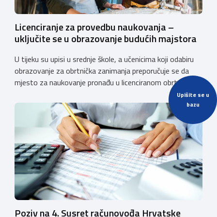
Licenciranje za provedbu naukovanja –
uključite se u obrazovanje budućih majstora
U tijeku su upisi u srednje škole, a učenicima koji odabiru
obrazovanje za obrtnička zanimanja preporučuje se da
mjesto za naukovanje pronađu u licenciranom obrtu ili
pravnoj osobi. Hrvatska obrtnička komora poziva obrtnike
Upišite se u
koji još nemaju licenciju da pokrenu postupak
bazu
licenciranja kako bi budućim učenicima omogućili
kvalitetno i sigurno stjecanje praktičnih znanja, a
istodobno ulagali u razvoj […]
Poziv na 4. Susret računovođa Hrvatske