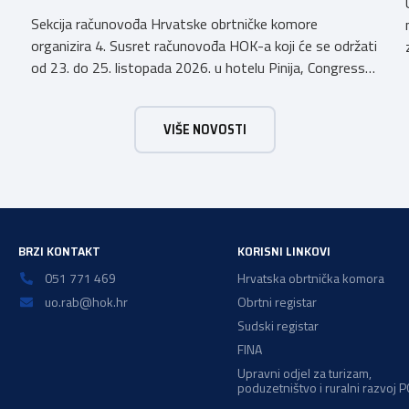
Sekcija računovođa Hrvatske obrtničke komore
organizira 4. Susret računovođa HOK-a koji će se održati
od 23. do 25. listopada 2026. u hotelu Pinija, Congress
& Event Center Zadar (Petrčane). Susret će službeno biti
otvoren u petak, 23. listopada 2026. u
VIŠE NOVOSTI
poslijepodnevnim, uz uvodno predavanje i pozdrav
domaćina. Tijekom subote, 24. listopada, održavat će se
predavanja, interaktivne radionice te okrugli stolovi na
aktualne teme. […]
BRZI KONTAKT
KORISNI LINKOVI
051 771 469
Hrvatska obrtnička komora
uo.rab@hok.hr
Obrtni registar
Sudski registar
FINA
Upravni odjel za turizam,
poduzetništvo i ruralni razvoj 