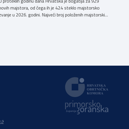
U proteklih godinu dana Hrvatska je bogatija za 929
novih majstora, od čega ih je 424 steklo majstorsko
zvanje u 2026. godini. Najveći broj položenih majstorskih
ispita u posljednjih godinu dana bio je u majstorskim
zvanjima majstor elektroinstalater, majstor frizer,
majstor vodoinstalatera, instalatera grijanja i
klimatizacije te majstora automehaničara. Najveći broj
navedenih majstorskih ispita položeno […]
PGŽ