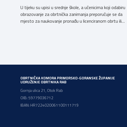
U tijeku su upisi u srednje škole, a učenicima koji odabiru
obrazovanje za obrtnička zanimanja preporučuje se da
mjesto za naukovanje pronađu u licenciranom obrtu ili
pravnoj osobi. Hrvatska obrtnička komora poziva
obrtnike koji još nemaju licenciju da pokrenu postupak
licenciranja kako bi budućim učenicima omogućili
kvalitetno i sigurno stjecanje praktičnih znanja, a
istodobno ulagali u razvoj […]
OBRTNIČKA KOMORA PRIMORSKO-GORANSKE ŽUPANIJE
UDRUŽENJE OBRTNIKA RAB
Gornja ulica 21, Otok Rab
OIB: 59779036712
IBAN: HR7224020061100111719