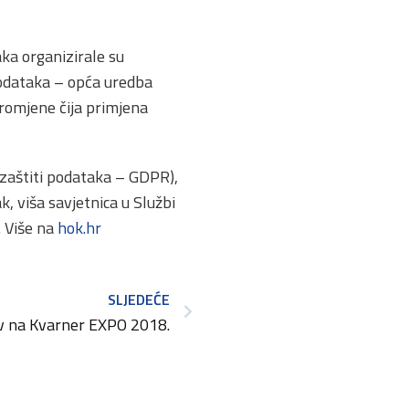
ka organizirale su
podataka – opća uredba
romjene čija primjena
zaštiti podataka – GDPR),
, viša savjetnica u Službi
. Više na
hok.hr
SLJEDEĆE
v na Kvarner EXPO 2018.