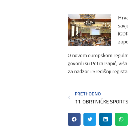
Hrva
savj
(GDP
zapo
O novom europskom regulato
govorili su Petra Papić, viš
za nadzor i Središnji regista
PRETHODNO
11. OBRTNIČKE SPORTS